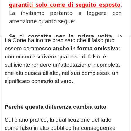
funzione: attestare l'effettivo svolgimento del
garantiti solo come di seguito esposto
.
servizio comandato. Ne consegue la sua
natura
La invitiamo pertanto a leggere con
di atto pubblico fidefaciente
, la cui
attenzione quanto segue:
falsificazione integra il delitto di falso.
Se ci contatta per la prima volta
, la
La Corte ha inoltre precisato che il falso può
informiamo che ogni richiesta di
essere commesso
anche in forma omissiva
:
consulenza pervenuta in questo periodo
non occorre scrivere qualcosa di falso, è
sarà gestita in videoconferenza a fronte di
sufficiente rendere un'attestazione incompleta
un compenso di
€ 180,00
, in ragione del
che attribuisca all'atto, nel suo complesso, un
periodo di chiusura dello Studio.
Si precisa
significato contrario al vero.
che tale maggiorazione non comporta un
trattamento prioritario
: l'appuntamento
sarà calendarizzato in base alla disponibilità
Perché questa differenza cambia tutto
dei professionisti, in relazione all'urgenza
della questione posta. Se interessato, si
Sul piano pratico, la qualificazione del fatto
invita a mandare una mail con richiesta di
come falso in atto pubblico ha conseguenze