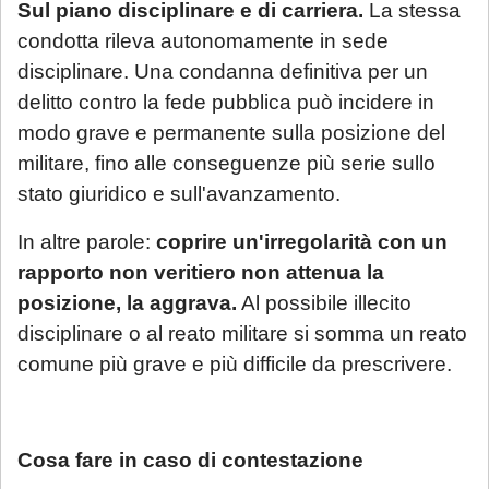
Sul piano disciplinare e di carriera.
La stessa
da parte dello Studio, che indicherà le
condotta rileva autonomamente in sede
modalità di gestione.
disciplinare. Una condanna definitiva per un
delitto contro la fede pubblica può incidere in
Se è già cliente dello Studio
, le richieste
modo grave e permanente sulla posizione del
non strettamente urgenti (aggiornamenti
militare, fino alle conseguenze più serie sullo
sullo stato della pratica, quesiti generali,
stato giuridico e sull'avanzamento.
gestione adempimenti processuali
rinviabili) saranno prese in carico al rientro,
In altre parole:
coprire un'irregolarità con un
a partire dal 1° settembre 2026.
rapporto non veritiero non attenua la
posizione, la aggrava.
Al possibile illecito
disciplinare o al reato militare si somma un reato
comune più grave e più difficile da prescrivere.
Cosa fare in caso di contestazione