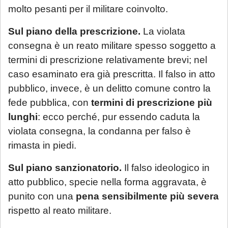
prenotazione.
molto pesanti per il militare coinvolto.
Sul piano della prescrizione.
La violata
Sarà comunque garantita assistenza
consegna è un reato militare spesso soggetto a
urgente esclusivamente per le seguenti
termini di prescrizione relativamente brevi; nel
casistiche
:
caso esaminato era già prescritta. Il falso in atto
avviso di conclusione delle indagini ex
pubblico, invece, è un delitto comune contro la
art. 415-bis c.p.p.;
fede pubblica, con
termini di prescrizione più
ricorsi, memorie e osservazioni con
lunghi
: ecco perché, pur essendo caduta la
termine di scadenza ricadente nel
violata consegna, la condanna per falso è
periodo di chiusura,
solo se
rimasta in piedi.
comunicate tempestivamente alla
notifica
;
Sul piano sanzionatorio.
Il falso ideologico in
atto pubblico, specie nella forma aggravata, è
Per tali casistiche La invitiamo a descrivere
punito con una
pena sensibilmente più severa
dettagliatamente la situazione in una
rispetto al reato militare.
email: la Sua richiesta sarà evasa
esclusivamente tramite email di riscontro