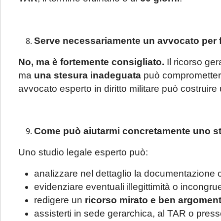
avviso di 
ricorsi, 
periodo d
Serve necessariamente un avvocato per f
Per tali casi
No, ma è fortemente consigliato.
Il ricorso ge
una email: l
ma
una stesura inadeguata
può compromettere 
riscontro da p
avvocato esperto in diritto militare può costruire 
Se è già cl
(aggiorname
Come può aiutarmi concretamente uno studi
adempimenti 
Uno studio legale esperto può:
partire dal 1
analizzare nel dettaglio la documentazione ca
evidenziare eventuali illegittimità o incongru
redigere un
ricorso mirato e ben argomen
assisterti in sede gerarchica, al TAR o press