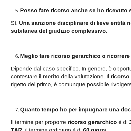
Gentile Clien
Posso fare ricorso anche se ho ricevuto 
La informiam
Sì.
Una sanzione disciplinare di lieve entità 
3 agosto al 
subitanea del giudizio complessivo.
seguito esp
segue:
Meglio fare ricorso gerarchico o ricorrer
Se ci conta
consulenza p
Dipende dal caso specifico. In genere, è opport
fronte di un
contestare il
merito
della valutazione. Il
ricorso
Studio.
Si pr
rigetto del primo, è comunque possibile rivolge
prioritario
: 
professionisti
invita a mand
Quanto tempo ho per impugnare una docu
Sarà comunq
Il termine per proporre
ricorso gerarchico
è di
seguenti cas
TAR
, il termine ordinario è di
60 giorni
.