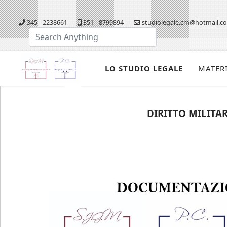
345 - 2238661
351 - 8799894
studiolegale.cm@hotmail.c
Cerca...
LO STUDIO LEGALE
MATER
DIRITTO MILITAR