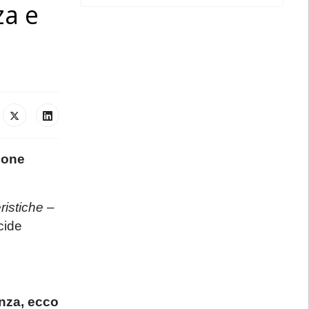
za e
ione
ristiche
–
cide
enza, ecco