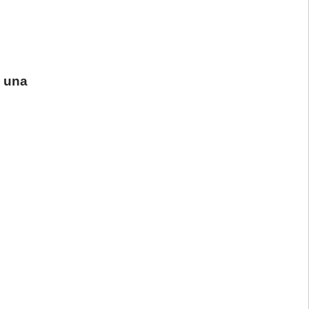
a
una
×