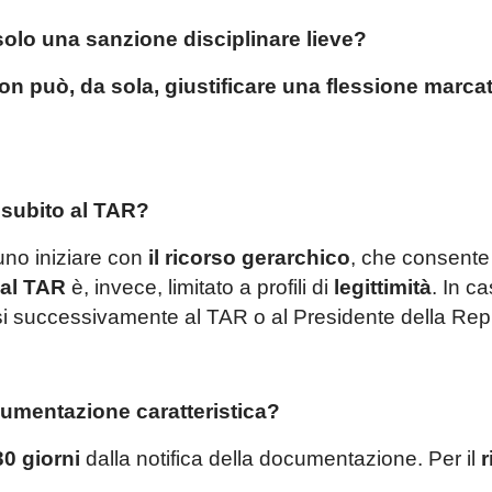
te,
solo una sanzione disciplinare lieve?
o che in occasione del periodo estivo e precisame
non può, da sola, giustificare una flessione marca
28 agosto 2026
i servizi legali saranno garantit
osto
. La invitiamo pertanto a leggere con atte
e subito al TAR?
tta per la prima volta
, la informiamo che ogni
ervenuta in questo periodo sarà gestita in vide
uno iniziare con
il ricorso gerarchico
, che consente
 compenso di
€ 180,00
, in ragione del periodo di 
 al TAR
è, invece, limitato a profili di
legittimità
. In ca
ecisa che tale maggiorazione non comporta un
rsi successivamente al TAR o al Presidente della Rep
l'appuntamento sarà calendarizzato in base alla dis
, in relazione all'urgenza della questione posta. Se 
are una mail con richiesta di prenotazione.
mentazione caratteristica?
ue garantita assistenza urgente esclusiva
30 giorni
dalla notifica della documentazione. Per il
r
istiche
: