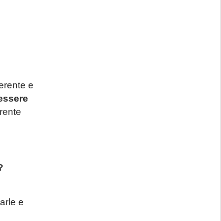
erente e
essere
erente
?
arle e