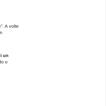
”. A volte
un
di un
ado o