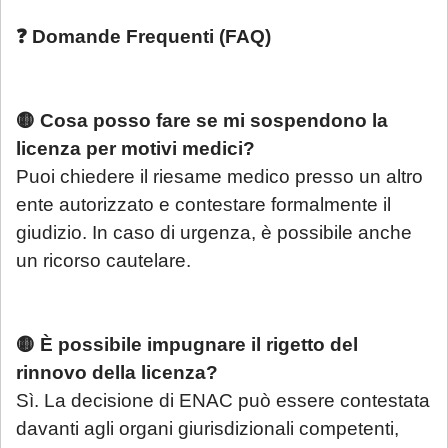
un compenso di
€ 180,00
, in ragione del
periodo di chiusura dello Studio.
Si precisa
❓ Domande Frequenti (FAQ)
che tale maggiorazione non comporta un
trattamento prioritario
: l'appuntamento
sarà calendarizzato in base alla disponibilità
🟡 Cosa posso fare se mi sospendono la
dei professionisti, in relazione all'urgenza
licenza per motivi medici?
della questione posta. Se interessato, si
Puoi chiedere il riesame medico presso un altro
invita a mandare una mail con richiesta di
ente autorizzato e contestare formalmente il
prenotazione.
giudizio. In caso di urgenza, è possibile anche
un ricorso cautelare.
Sarà comunque garantita assistenza
urgente esclusivamente per le seguenti
casistiche
:
🟡 È possibile impugnare il rigetto del
avviso di conclusione delle indagini ex
rinnovo della licenza?
art. 415-bis c.p.p.;
Sì. La decisione di ENAC può essere contestata
ricorsi, memorie e osservazioni con
davanti agli organi giurisdizionali competenti,