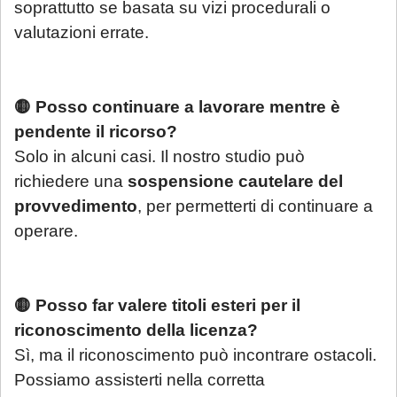
termine di scadenza ricadente nel
soprattutto se basata su vizi procedurali o
periodo di chiusura,
solo se
valutazioni errate.
comunicate tempestivamente alla
notifica
;
🟡 Posso continuare a lavorare mentre è
Per tali casistiche La invitiamo a descrivere
pendente il ricorso?
dettagliatamente la situazione in una
Solo in alcuni casi. Il nostro studio può
email: la Sua richiesta sarà evasa
richiedere una
sospensione cautelare del
esclusivamente tramite email di riscontro
provvedimento
, per permetterti di continuare a
da parte dello Studio, che indicherà le
operare.
modalità di gestione.
Se è già cliente dello Studio
, le richieste
🟡 Posso far valere titoli esteri per il
non strettamente urgenti (aggiornamenti
riconoscimento della licenza?
sullo stato della pratica, quesiti generali,
Sì, ma il riconoscimento può incontrare ostacoli.
gestione adempimenti processuali
Possiamo assisterti nella corretta
rinviabili) saranno prese in carico al rientro,