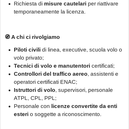
Richiesta di
misure cautelari
per riattivare
temporaneamente la licenza.
Gentile Cliente,
🧭 A chi ci rivolgiamo
La informiamo che in occasione del periodo
Piloti civili
di linea, executive, scuola volo o
estivo e precisamente
dal giorno 3 agosto
volo privato;
al 28 agosto 2026
i servizi legali saranno
Tecnici di volo e manutentori
certificati;
garantiti solo come di seguito esposto
.
Controllori del traffico aereo
, assistenti e
La invitiamo pertanto a leggere con
operatori certificati ENAC;
attenzione quanto segue:
Istruttori di volo
, supervisori, personale
ATPL, CPL, PPL;
Se ci contatta per la prima volta
, la
Personale con
licenze convertite da enti
informiamo che ogni richiesta di
esteri
o soggette a riconoscimento.
consulenza pervenuta in questo periodo
sarà gestita in videoconferenza a fronte di