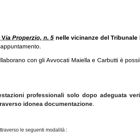
 V
ia Properzio, n. 5
nelle vicinanze del Tribunale M
o appuntamento.
llaborano con gli Avvocati Maiella e Carbutti è possib
estazioni professionali solo dopo adeguata veri
attraverso idonea documentazione
.
ttraverso le seguenti modalità :