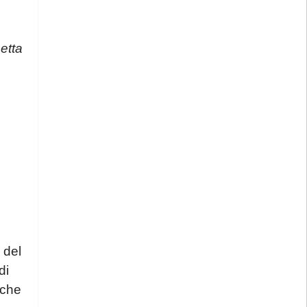
nte
dal giorno
etta
i solo come di
nzione quanto
 richiesta di
oconferenza a
chiusura dello
 trattamento
ponibilità dei
interessato, si
 del
di
mente per le
iche