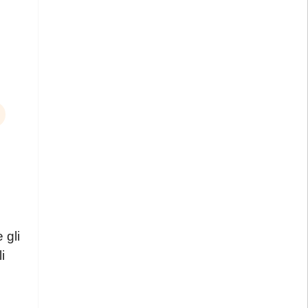
 gli
i