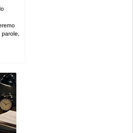
lo
eeremo
 parole,