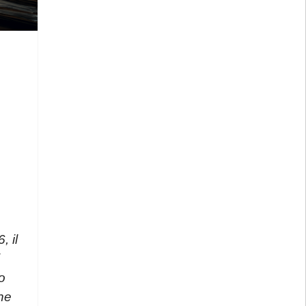
×
 il
o
ne