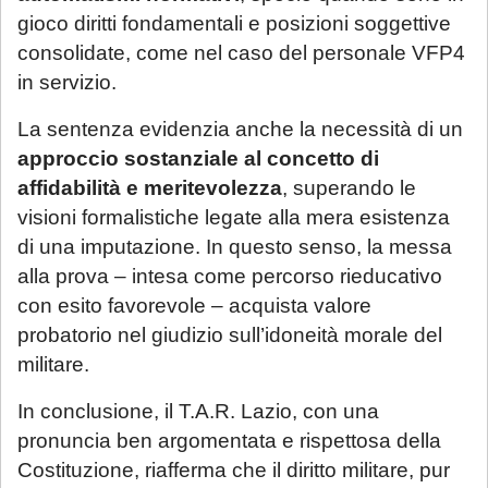
esclusivamente tramite email di riscontro
gioco diritti fondamentali e posizioni soggettive
da parte dello Studio, che indicherà le
consolidate, come nel caso del personale VFP4
in servizio.
modalità di gestione.
La sentenza evidenzia anche la necessità di un
Se è già cliente dello Studio
, le richieste
approccio sostanziale al concetto di
non strettamente urgenti (aggiornamenti
affidabilità e meritevolezza
, superando le
sullo stato della pratica, quesiti generali,
visioni formalistiche legate alla mera esistenza
gestione adempimenti processuali
di una imputazione. In questo senso, la messa
rinviabili) saranno prese in carico al rientro,
alla prova – intesa come percorso rieducativo
a partire dal 1° settembre 2026.
con esito favorevole – acquista valore
probatorio nel giudizio sull’idoneità morale del
militare.
In conclusione, il T.A.R. Lazio, con una
pronuncia ben argomentata e rispettosa della
Costituzione, riafferma che il diritto militare, pur