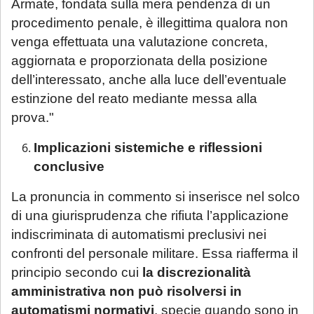
Armate, fondata sulla mera pendenza di un
invita a mandare una mail con richiesta di
procedimento penale, è illegittima qualora non
prenotazione.
venga effettuata una valutazione concreta,
aggiornata e proporzionata della posizione
Sarà comunque garantita assistenza
dell’interessato, anche alla luce dell’eventuale
urgente esclusivamente per le seguenti
estinzione del reato mediante messa alla
casistiche
:
prova."
avviso di conclusione delle indagini ex
art. 415-bis c.p.p.;
Implicazioni sistemiche e riflessioni
ricorsi, memorie e osservazioni con
conclusive
termine di scadenza ricadente nel
La pronuncia in commento si inserisce nel solco
periodo di chiusura,
solo se
di una giurisprudenza che rifiuta l’applicazione
comunicate tempestivamente alla
indiscriminata di automatismi preclusivi nei
notifica
;
confronti del personale militare. Essa riafferma il
Per tali casistiche La invitiamo a descrivere
principio secondo cui
la discrezionalità
dettagliatamente la situazione in una
amministrativa non può risolversi in
email: la Sua richiesta sarà evasa
automatismi normativi
, specie quando sono in