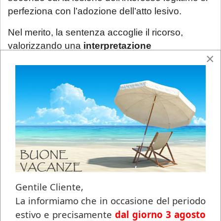
perfeziona con l’adozione dell’atto lesivo.
Nel merito, la sentenza accoglie il ricorso,
valorizzando una
interpretazione
×
costituzionalmente orientata dell’art. 635
c.o.m.
, alla luce dell’art. 27 Cost. (presunzione
di non colpevolezza) e dei principi di
proporzionalità e ragionevolezza.
Il Collegio ha sottolineato la
natura non
equiparabile al reclutamento esterno
della
procedura per l’immissione nei ruoli VSP,
trattandosi di una
progressione interna
di
personale già in servizio. Tale considerazione
Gentile Cliente,
comporta l’inapplicabilità automatica di talune
La informiamo che in occasione del periodo
cause ostative previste per l’accesso iniziale, tra
estivo e precisamente
dal giorno 3 agosto
cui la pendenza di procedimenti penali.