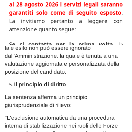
al 28 agosto 2026
i servizi legali saranno
Particolare rilievo è stato dato all’
esito
garantiti solo come di seguito esposto
.
favorevole della messa alla prova
, che implica
La invitiamo pertanto a leggere con
non solo l’estinzione del reato, ma anche una
attenzione quanto segue:
valutazione positiva del comportamento tenuto
nel periodo di prova. Il giudice ha affermato che
Se ci contatta per la prima volta
, la
tale esito non può essere ignorato
informiamo che ogni richiesta di
dall’Amministrazione, la quale è tenuta a una
consulenza pervenuta in questo periodo
valutazione aggiornata e personalizzata della
sarà gestita in videoconferenza a fronte di
posizione del candidato.
un compenso di
€ 180,00
, in ragione del
Il principio di diritto
periodo di chiusura dello Studio.
Si precisa
che tale maggiorazione non comporta un
La sentenza afferma un principio
trattamento prioritario
: l'appuntamento
giurisprudenziale di rilievo:
sarà calendarizzato in base alla disponibilità
"L'esclusione automatica da una procedura
dei professionisti, in relazione all'urgenza
interna di stabilizzazione nei ruoli delle Forze
della questione posta. Se interessato, si