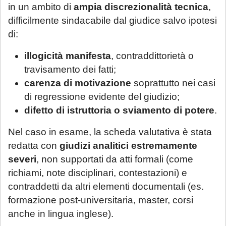
in un ambito di
ampia discrezionalità tecnica
,
urgente esclusivamente per le seguenti
difficilmente sindacabile dal giudice salvo ipotesi
casistiche
:
di:
avviso di conclusione delle indagini ex
art. 415-bis c.p.p.;
illogicità manifesta
, contraddittorietà o
ricorsi, memorie e osservazioni con
travisamento dei fatti;
termine di scadenza ricadente nel
carenza di motivazione
soprattutto nei casi
periodo di chiusura,
solo se
di regressione evidente del giudizio;
comunicate tempestivamente alla
difetto di istruttoria o sviamento di potere
.
notifica
;
Nel caso in esame, la scheda valutativa è stata
Per tali casistiche La invitiamo a descrivere
redatta con
giudizi analitici estremamente
dettagliatamente la situazione in una
severi
, non supportati da atti formali (come
email: la Sua richiesta sarà evasa
richiami, note disciplinari, contestazioni) e
esclusivamente tramite email di riscontro
contraddetti da altri elementi documentali (es.
da parte dello Studio, che indicherà le
formazione post-universitaria, master, corsi
modalità di gestione.
anche in lingua inglese).