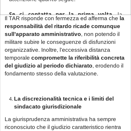
solo il 23 giugno 2022.
Se ci contatta per la prima volta
, la
Il TAR risponde con fermezza ed afferma che
la
informiamo che ogni richiesta di
responsabilità del ritardo ricade comunque
consulenza pervenuta in questo periodo
sull’apparato amministrativo
, non potendo il
sarà gestita in videoconferenza a fronte di
militare subire le conseguenze di disfunzioni
un compenso di
€ 180,00
, in ragione del
organizzative. Inoltre, l’eccessiva distanza
periodo di chiusura dello Studio.
Si precisa
temporale
compromette la riferibilità concreta
che tale maggiorazione non comporta un
del giudizio al periodo dichiarato
, erodendo il
trattamento prioritario
: l'appuntamento
fondamento stesso della valutazione.
sarà calendarizzato in base alla disponibilità
dei professionisti, in relazione all'urgenza
della questione posta. Se interessato, si
La discrezionalità tecnica e i limiti del
invita a mandare una mail con richiesta di
sindacato giurisdizionale
prenotazione.
La giurisprudenza amministrativa ha sempre
riconosciuto che il giudizio caratteristico rientra
Sarà comunque garantita assistenza