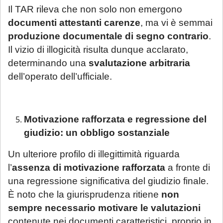
Il TAR rileva che non solo non emergono
Se è già cliente dello Studio
, le richieste
documenti attestanti carenze
, ma vi è semmai
non strettamente urgenti (aggiornamenti
produzione documentale di segno contrario
.
sullo stato della pratica, quesiti generali,
Il vizio di illogicità risulta dunque acclarato,
gestione adempimenti processuali
determinando una
svalutazione arbitraria
rinviabili) saranno prese in carico al rientro,
dell’operato dell’ufficiale.
a partire dal 1° settembre 2026.
Motivazione rafforzata e regressione del
giudizio: un obbligo sostanziale
Un ulteriore profilo di illegittimità riguarda
l’
assenza di motivazione rafforzata
a fronte di
una regressione significativa del giudizio finale.
È noto che la giurisprudenza ritiene
non
sempre necessario motivare le valutazioni
contenute nei documenti caratteristici, proprio in