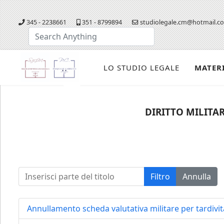
345 - 2238661
351 - 8799894
studiolegale.cm@hotmail.c
Cerca...
LO STUDIO LEGALE
MATER
DIRITTO MILITAR
Inserisci parte del titolo
Filtro
Annulla
Annullamento scheda valutativa militare per tardivi