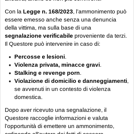
urgente esclusivamente per le seguenti
casistiche
:
Con la
Legge n. 168/2023
, l’ammonimento può
avviso di conclusione delle indagini ex
essere emesso anche senza una denuncia
art. 415-bis c.p.p.;
della vittima, ma sulla base di una
ricorsi, memorie e osservazioni con
segnalazione verificabile
proveniente da terzi.
termine di scadenza ricadente nel
Il Questore può intervenire in caso di:
periodo di chiusura,
solo se
Percosse e lesioni
.
comunicate tempestivamente alla
Violenza privata, minacce gravi
.
notifica
;
Stalking e revenge porn
.
Per tali casistiche La invitiamo a descrivere
Violazione di domicilio e danneggiamenti
,
dettagliatamente la situazione in una
se avvenuti in un contesto di violenza
email: la Sua richiesta sarà evasa
domestica.
esclusivamente tramite email di riscontro
Dopo aver ricevuto una segnalazione, il
da parte dello Studio, che indicherà le
Questore raccoglie informazioni e valuta
modalità di gestione.
l’opportunità di emettere un ammonimento,