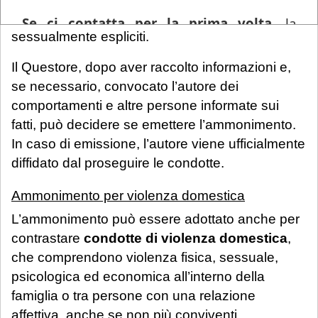
diffusione illecita di immagini/video
Se ci contatta per la prima volta
, la
sessualmente espliciti.
informiamo che ogni richiesta di
consulenza pervenuta in questo periodo
Il Questore, dopo aver raccolto informazioni e,
sarà gestita in videoconferenza a fronte di
se necessario, convocato l’autore dei
un compenso di
€ 180,00
, in ragione del
comportamenti e altre persone informate sui
periodo di chiusura dello Studio.
Si precisa
fatti, può decidere se emettere l’ammonimento.
che tale maggiorazione non comporta un
In caso di emissione, l’autore viene ufficialmente
trattamento prioritario
: l'appuntamento
diffidato dal proseguire le condotte.
sarà calendarizzato in base alla disponibilità
Ammonimento per violenza domestica
dei professionisti, in relazione all'urgenza
L’ammonimento può essere adottato anche per
della questione posta. Se interessato, si
contrastare
condotte di violenza domestica
,
invita a mandare una mail con richiesta di
che comprendono violenza fisica, sessuale,
prenotazione.
psicologica ed economica all’interno della
famiglia o tra persone con una relazione
Sarà comunque garantita assistenza
affettiva, anche se non più conviventi.