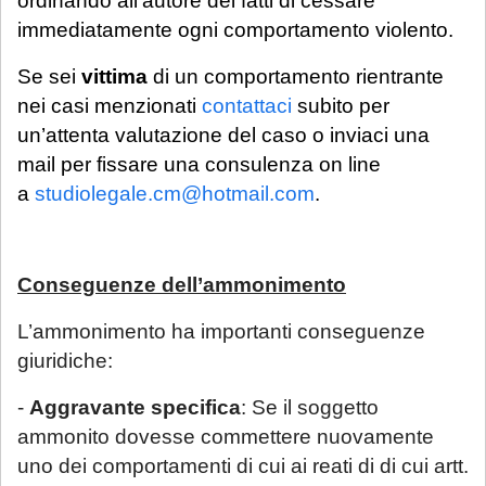
ordinando all’autore dei fatti di cessare
Se è già cliente dello Studio
, le richieste
immediatamente ogni comportamento violento.
non strettamente urgenti (aggiornamenti
sullo stato della pratica, quesiti generali,
Se sei
vittima
di un comportamento rientrante
gestione adempimenti processuali
nei casi menzionati
contattaci
subito per
rinviabili) saranno prese in carico al rientro,
un’attenta valutazione del caso o inviaci una
a partire dal 1° settembre 2026.
mail per fissare una consulenza on line
a
studiolegale.cm@hotmail.com
.
Conseguenze dell’ammonimento
L’ammonimento ha importanti conseguenze
giuridiche:
-
Aggravante specifica
: Se il soggetto
ammonito dovesse commettere nuovamente
uno dei comportamenti di cui ai reati di di cui artt.