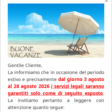
×
contattaci immediatamente ed inviaci una mail a
studiolegale.cm@hotmail.com
.
Per quali reati è possibile richiedere
l'ammonimento?
Atti persecutori (stalking) e revenge porn
Gentile Cliente,
Chi è vittima di stalking o di revenge porn può
La informiamo che in occasione del periodo
presentare un’istanza di ammonimento al
estivo e precisamente
dal giorno 3 agosto
Questore prima di sporgere querela. La vittima
al 28 agosto 2026
i servizi legali saranno
deve esporre i fatti in un ufficio di Polizia,
garantiti solo come di seguito esposto
.
fornendo prove documentali (messaggi,
La invitiamo pertanto a leggere con
telefonate, immagini, testimonianze) che
attenzione quanto segue:
dimostrino la condotta persecutoria o la