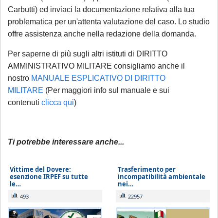
prenotazione.
Carbutti) ed inviaci la documentazione relativa alla tua
problematica per un'attenta valutazione del caso. Lo studio
Sarà comunque garantita assistenza
offre assistenza anche nella redazione della domanda.
urgente esclusivamente per le seguenti
Per saperne di più sugli altri istituti di DIRITTO
casistiche
:
AMMINISTRATIVO MILITARE consigliamo anche il
avviso di conclusione delle indagini ex
nostro
MANUALE ESPLICATIVO DI DIRITTO
art. 415-bis c.p.p.;
MILITARE
(Per maggiori info sul manuale e sui
ricorsi, memorie e osservazioni con
contenuti
clicca qui
)
termine di scadenza ricadente nel
periodo di chiusura,
solo se
comunicate tempestivamente alla
Ti potrebbe interessare anche...
notifica
;
Vittime del Dovere:
Trasferimento per
Per tali casistiche La invitiamo a descrivere
esenzione IRPEF su tutte
incompatibilità ambientale
le…
nei…
dettagliatamente la situazione in una
493
22957
email: la Sua richiesta sarà evasa
esclusivamente tramite email di riscontro