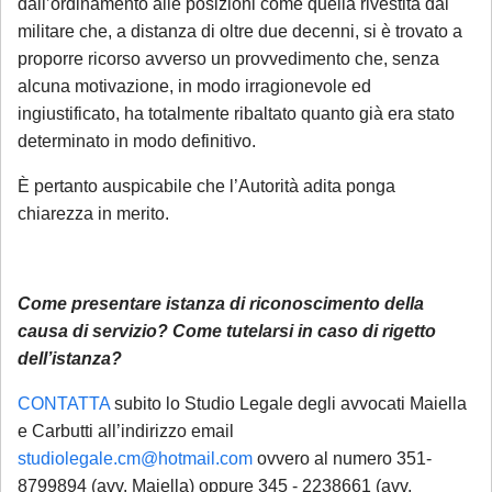
dall’ordinamento alle posizioni come quella rivestita dal
garantiti solo come di seguito esposto
.
militare che, a distanza di oltre due decenni, si è trovato a
La invitiamo pertanto a leggere con
proporre ricorso avverso un provvedimento che, senza
attenzione quanto segue:
alcuna motivazione, in modo irragionevole ed
ingiustificato, ha totalmente ribaltato quanto già era stato
Se ci contatta per la prima volta
, la
determinato in modo definitivo.
informiamo che ogni richiesta di
È pertanto auspicabile che l’Autorità adita ponga
consulenza pervenuta in questo periodo
chiarezza in merito.
sarà gestita in videoconferenza a fronte di
un compenso di
€ 180,00
, in ragione del
periodo di chiusura dello Studio.
Si precisa
Come presentare istanza di riconoscimento della
che tale maggiorazione non comporta un
causa di servizio? Come tutelarsi in caso di rigetto
trattamento prioritario
: l'appuntamento
dell’istanza?
sarà calendarizzato in base alla disponibilità
CONTATTA
subito lo Studio Legale degli avvocati Maiella
dei professionisti, in relazione all'urgenza
e Carbutti all’indirizzo email
della questione posta. Se interessato, si
studiolegale.cm@hotmail.com
ovvero al numero 351-
invita a mandare una mail con richiesta di
8799894 (avv. Maiella) oppure 345 - 2238661 (avv.