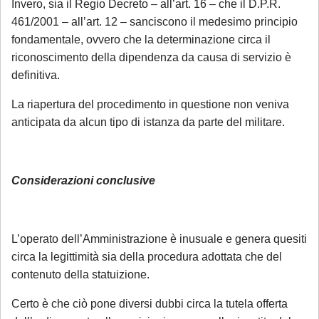
Invero, sia il Regio Decreto – all’art. 16 – che il D.P.R.
461/2001 – all’art. 12 – sanciscono il medesimo principio
fondamentale, ovvero che la determinazione circa il
riconoscimento della dipendenza da causa di servizio è
×
definitiva.
La riapertura del procedimento in questione non veniva
anticipata da alcun tipo di istanza da parte del militare.
Considerazioni conclusive
L’operato dell’Amministrazione è inusuale e genera quesiti
Gentile Cliente,
circa la legittimità sia della procedura adottata che del
La informiamo che in occasione del periodo
contenuto della statuizione.
estivo e precisamente
dal giorno 3 agosto
Certo è che ciò pone diversi dubbi circa la tutela offerta
al 28 agosto 2026
i servizi legali saranno