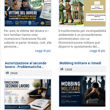
da parte dello Studio, che indicherà le
modalità di gestione.
Se è già cliente dello Studio
, le richieste
Per anni, le vittime del dovere e i
Il trasferimento per incompatibilità
non strettamente urgenti (aggiornamenti
loro familiari hanno visto
ambientale è un provvedimento
sullo stato della pratica, quesiti generali,
riconoscersi l'esenzione fiscale
amministrativo con cui
soltanto in parte: limitata, cioè, alla
l’Amministrazione militare può
gestione adempimenti processuali
pensione…
disporre lo spostamento del…
Leggi di più
Leggi di più
rinviabili) saranno prese in carico al rientro,
a partire dal 1° settembre 2026.
Autorizzazione al secondo
Mobbing militare e rimedi
lavoro - Problematiche…
12658
29428