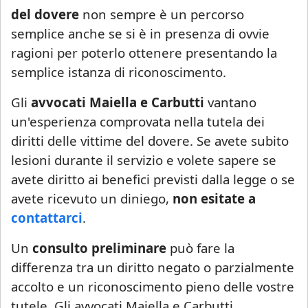
esclusivamente tramite email di riscontro
del dovere
non sempre è un percorso
da parte dello Studio, che indicherà le
semplice anche se si è in presenza di ovvie
modalità di gestione.
ragioni per poterlo ottenere presentando la
semplice istanza di riconoscimento.
Se è già cliente dello Studio
, le richieste
non strettamente urgenti (aggiornamenti
Gli
avvocati Maiella e Carbutti
vantano
sullo stato della pratica, quesiti generali,
un'esperienza comprovata nella tutela dei
gestione adempimenti processuali
diritti delle vittime del dovere. Se avete subito
rinviabili) saranno prese in carico al rientro,
lesioni durante il servizio e volete sapere se
a partire dal 1° settembre 2026.
avete diritto ai benefici previsti dalla legge o se
avete ricevuto un diniego,
non esitate a
contattarci
.
Un
consulto preliminare
può fare la
differenza tra un diritto negato o parzialmente
accolto e un riconoscimento pieno delle vostre
tutele. Gli avvocati Maiella e Carbutti,