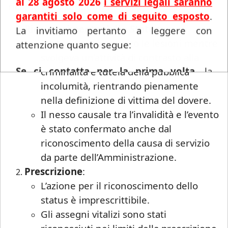
al 28 agosto 2026
i servizi legali saranno
ricorso per i seguenti motivi principali:
garantiti solo come di seguito esposto
.
Riconoscimento dello Status
:
La invitiamo pertanto a leggere con
Il ricorrente ha subito le lesioni mentre
attenzione quanto segue:
svolgeva un’attività di contrasto alla
Se ci contatta per la prima volta
, la
criminalità e tutela della pubblica
informiamo che ogni richiesta di
incolumità, rientrando pienamente
consulenza pervenuta in questo periodo
nella definizione di vittima del dovere.
sarà gestita in videoconferenza a fronte di
Il nesso causale tra l’invalidità e l’evento
un compenso di
€ 180,00
, in ragione del
è stato confermato anche dal
periodo di chiusura dello Studio.
Si precisa
riconoscimento della causa di servizio
che tale maggiorazione non comporta un
da parte dell’Amministrazione.
trattamento prioritario
: l'appuntamento
Prescrizione
:
sarà calendarizzato in base alla disponibilità
L’azione per il riconoscimento dello
dei professionisti, in relazione all'urgenza
status è imprescrittibile.
della questione posta. Se interessato, si
Gli assegni vitalizi sono stati
invita a mandare una mail con richiesta di