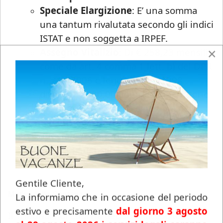
Speciale Elargizione
: E’ una somma
una tantum rivalutata secondo gli indici
ISTAT e non soggetta a IRPEF.
Assegno Vitalizio
: Di € 258,23 mensili,
×
come da art. 4 comma 1 lett. b) del DPR
n. 243/2006 e legge n. 407/1998
divenuti € 500,00 dopo l’equiparazione
del beneficio a quella di vittima del
terrorismo.
Speciale Assegno Vitalizio
: Di €
1.033,00 mensili.
Gentile Cliente,
Motivi della Sentenza
La informiamo che in occasione del periodo
estivo e precisamente
dal giorno 3 agosto
Il Tribunale di Lodi ha deciso di accogliere il