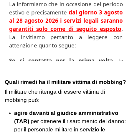
La informiamo che in occasione del periodo
del mobbing, così come la mancata
estivo e precisamente
dal giorno 3 agosto
impugnazione degli atti, pur potendo indebolire
al 28 agosto 2026
i servizi legali saranno
sensibilmente la domanda risarcitoria, va
garantiti solo come di seguito esposto
.
valutata nel quadro complessivo. Il fulcro resta
La invitiamo pertanto a leggere con
sempre la dimostrazione dell'intento
attenzione quanto segue:
persecutorio e del nesso causale tra le condotte
e il danno.
Se ci contatta per la prima volta
, la
informiamo che ogni richiesta di
consulenza pervenuta in questo periodo
Quali rimedi ha il militare vittima di mobbing?
sarà gestita in videoconferenza a fronte di
Il militare che ritenga di essere vittima di
un compenso di
€ 180,00
, in ragione del
mobbing può:
periodo di chiusura dello Studio.
Si precisa
che tale maggiorazione non comporta un
agire davanti al giudice amministrativo
trattamento prioritario
: l'appuntamento
(TAR)
per ottenere il risarcimento del danno:
sarà calendarizzato in base alla disponibilità
per il personale militare in servizio le