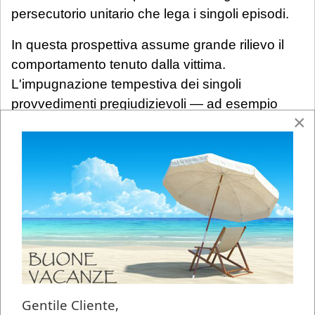
persecutorio unitario che lega i singoli episodi.
In questa prospettiva assume grande rilievo il
comportamento tenuto dalla vittima.
L'impugnazione tempestiva dei singoli
provvedimenti pregiudizievoli — ad esempio
×
ripetute sanzioni disciplinari o l'abbassamento
della qualifica nella documentazione
caratteristica — attraverso ricorsi gerarchici o al
TAR è altamente rilevante sul piano probatorio:
l'eventuale annullamento di tali atti può costituire
un importante indizio del più ampio disegno
vessatorio.
Va però precisato che non esiste alcun
automatismo: l'annullamento dei singoli
Gentile Cliente,
provvedimenti non esaurisce, da solo, la prova