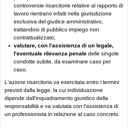
dei professionisti, in relazione all'urgenza
controversie risarcitorie relative al rapporto di
della questione posta. Se interessato, si
lavoro rientrano infatti nella giurisdizione
invita a mandare una mail con richiesta di
esclusiva del giudice amministrativo,
prenotazione.
trattandosi di pubblico impiego non
contrattualizzato;
Sarà comunque garantita assistenza
valutare, con l'assistenza di un legale,
urgente esclusivamente per le seguenti
l'eventuale rilevanza penale
delle singole
casistiche
:
condotte subite, da esaminare caso per
avviso di conclusione delle indagini ex
caso.
art. 415-bis c.p.p.;
ricorsi, memorie e osservazioni con
L'azione risarcitoria va esercitata entro i termini
termine di scadenza ricadente nel
previsti dalla legge, la cui individuazione
periodo di chiusura,
solo se
dipende dall'inquadramento giuridico della
comunicate tempestivamente alla
responsabilità e va valutata con l'assistenza di
notifica
;
un professionista in relazione al caso concreto.
Per tali casistiche La invitiamo a descrivere