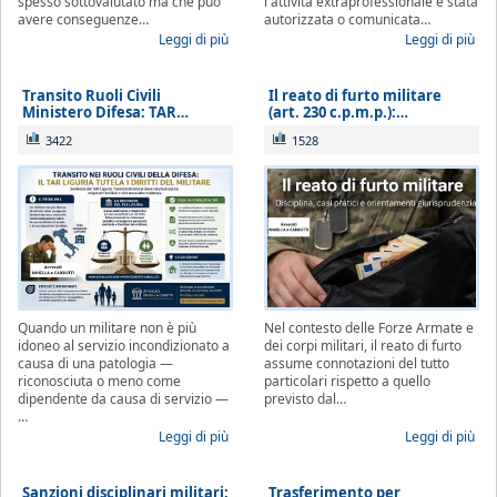
spesso sottovalutato ma che può
l'attività extraprofessionale è stata
avere conseguenze…
autorizzata o comunicata…
Leggi di più
Leggi di più
Transito Ruoli Civili
Il reato di furto militare
Ministero Difesa: TAR…
(art. 230 c.p.m.p.):…
3422
1528
Quando un militare non è più
Nel contesto delle Forze Armate e
idoneo al servizio incondizionato a
dei corpi militari, il reato di furto
causa di una patologia —
assume connotazioni del tutto
riconosciuta o meno come
particolari rispetto a quello
dipendente da causa di servizio —
previsto dal…
…
Leggi di più
Leggi di più
Sanzioni disciplinari militari:
Trasferimento per