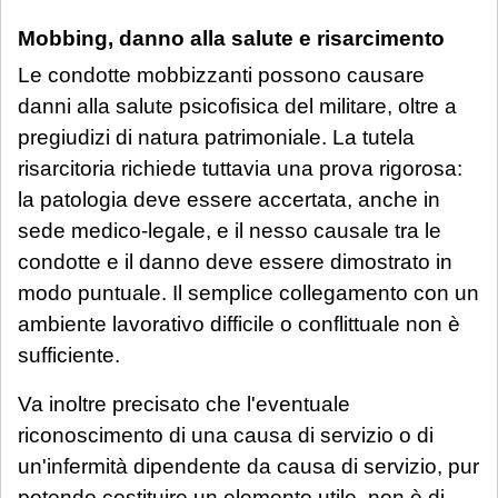
dettagliatamente la situazione in una
Mobbing, danno alla salute e risarcimento
email: la Sua richiesta sarà evasa
Le condotte mobbizzanti possono causare
esclusivamente tramite email di riscontro
danni alla salute psicofisica del militare, oltre a
da parte dello Studio, che indicherà le
pregiudizi di natura patrimoniale. La tutela
modalità di gestione.
risarcitoria richiede tuttavia una prova rigorosa:
la patologia deve essere accertata, anche in
Se è già cliente dello Studio
, le richieste
sede medico-legale, e il nesso causale tra le
non strettamente urgenti (aggiornamenti
condotte e il danno deve essere dimostrato in
sullo stato della pratica, quesiti generali,
modo puntuale. Il semplice collegamento con un
gestione adempimenti processuali
ambiente lavorativo difficile o conflittuale non è
rinviabili) saranno prese in carico al rientro,
sufficiente.
a partire dal 1° settembre 2026.
Va inoltre precisato che l'eventuale
riconoscimento di una causa di servizio o di
un'infermità dipendente da causa di servizio, pur
potendo costituire un elemento utile, non è di