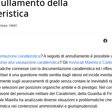
nnullamento della
ristica
Visite: 19691
ntazione caratteristica
? A seguito di annullamento è possibile
corso alla valutazione caratteristica
? Gli
Avvocati Maiella e Carbu
atiche connesse con la documentazione caratteristica ed i rifles
litari è una questione molto sentita dagli stessi ed incide inevit
iamente sugli avanzamenti di grado senza contare le inevitabili r
 o selezioni per posizioni organiche ambite e di prestigio. Nel co
favore del personale militare dei Carabinieri, della Guardia di F
gale Maiella ha analizzato diverse situazioni e problematiche che
tica nei contenziosi amministrativi e giurisprudenziali.