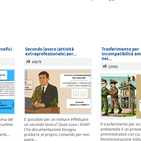
nefici
Secondo lavoro (attività
Trasferimento per
extraprofessionale) per…
incompatibilità am
nei…
43679
22943
tima del
E’ possibile per un militare effettuare
Il trasferimento per in
ssuntive
un secondo lavoro? Quali sono i limiti?
ambientale è un provv
e
Che documentazione bisogna
amministrativo con cui
nenti…
produrre al proprio comando per non
l’Amministrazione mili
avere…