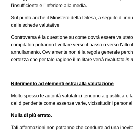
La informiam
l'insufficiente e l'inferiore alla media.
3 agosto al 
Sul punto anche il Ministero della Difesa, a seguito di inn
seguito esp
delle schede valutative.
segue:
Controversa è la questione su come dovrà essere valutato il
Se ci conta
compilatori potranno livellare verso il basso o verso l'alto
consulenza p
annullamento. Ovviamente non è la regola generale perché
fronte di un
certezza che per tale ragione il militare verrà rivalutato
in 
Studio.
Si pr
prioritario
: 
Riferimento ad elementi estrai alla valutazione
professionisti
invita a mand
Molto spesso le autorità valutatrici tendono a giustificare 
del dipendente come assenze varie, vicissitudini personali
Sarà comunq
Nulla di più errato.
seguenti cas
avviso di 
Tali affermazioni non potranno che condurre ad una inevita