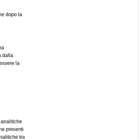
ne dopo la
ma
×
a dalla
 essere la
 analitiche
che presenti
alitiche tra