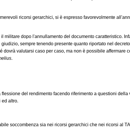
o che in occasione del periodo estivo e precisame
28 agosto 2026
i servizi legali saranno garantit
umerevoli ricorsi gerarchici, si è espresso favorevolmente all'a
osto
. La invitiamo pertanto a leggere con atte
 militare dopo l'annullamento del documento caratteristico. Infat
tta per la prima volta
, la informiamo che ogni
 il giudizio, sempre tenendo presente quanto riportato nel decreto
ervenuta in questo periodo sarà gestita in vide
 dovrà valutarsi caso per caso, ma non è possibile affermare c
 compenso di
€ 180,00
, in ragione del periodo di 
melius
.
ecisa che tale maggiorazione non comporta un
l'appuntamento sarà calendarizzato in base alla dis
, in relazione all'urgenza della questione posta. Se 
are una mail con richiesta di prenotazione.
la flessione del rendimento facendo riferimento a questioni della v
 ed altro.
ue garantita assistenza urgente esclusiva
istiche
:
conclusione delle indagini ex art. 415-bis c.p.p.;
bile soccombenza sia nei ricorsi gerarchici che nei ricorsi al T