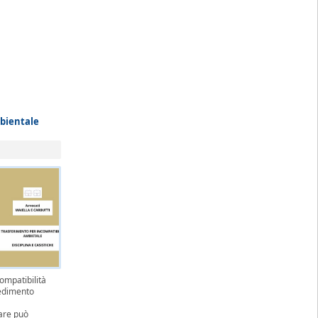
bientale
compatibilità
edimento
tare può