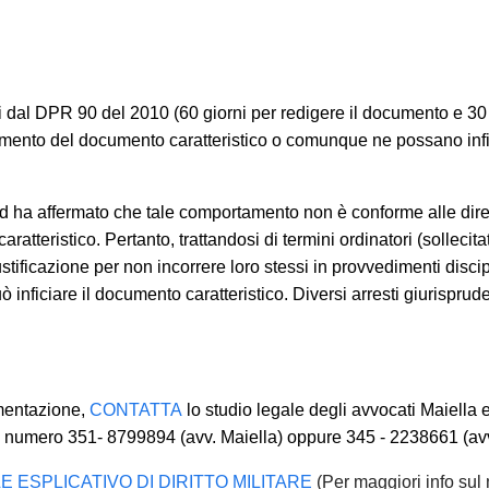
memorie e osservazioni con termine di scadenza 
i chiusura,
solo se comunicate tempestivamente a
stiche La invitiamo a descrivere dettagliatamente la
a Sua richiesta sarà evasa esclusivamente tra
iliti dal DPR 90 del 2010 (60 giorni per redigere il documento e 30
arte dello Studio, che indicherà le modalità di gest
lamento del documento caratteristico o comunque ne possano infi
iente dello Studio
, le richieste non stretta
 ed ha affermato che tale comportamento non è conforme alle diret
nti sullo stato della pratica, quesiti genera
atteristico. Pertanto, trattandosi di termini ordinatori (sollecita
processuali rinviabili) saranno prese in carico 
stificazione per non incorrere loro stessi in provvedimenti discip
° settembre 2026.
 inficiare il documento caratteristico. Diversi arresti giurisprude
mentazione,
CONTATTA
lo studio legale degli avvocati Maiella 
 numero 351- 8799894 (avv. Maiella) oppure 345 - 2238661 (avv.
 ESPLICATIVO DI DIRITTO MILITARE
(Per maggiori info sul