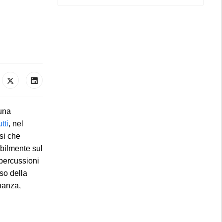
 una
tti
, nel
si che
abilmente sul
ipercussioni
rso della
inanza,