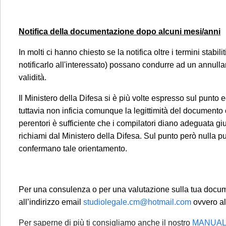
ricorsi, 
periodo d
Notifica della documentazione dopo alcuni mesi/anni
Per tali casi
una email: l
In molti ci hanno chiesto se la notifica oltre i termini stab
riscontro da p
notificarlo all'interessato) possano condurre ad un annul
validità.
Se è già cl
Il Ministero della Difesa si è più volte espresso sul punto
(aggiorname
tuttavia non inficia comunque la legittimità del documento car
adempimenti 
perentori è sufficiente che i compilatori diano adeguata giu
partire dal 1
richiami dal Ministero della Difesa. Sul punto però nulla può
confermano tale orientamento.
Per una consulenza o per una valutazione sulla tua docu
all’indirizzo email
studiolegale.cm@hotmail.com
ovvero al
Per saperne di più ti consigliamo anche il nostro
MANUALE