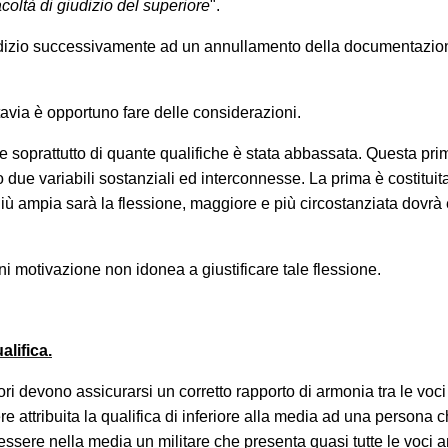
coltà di giudizio del superiore
".
giudizio successivamente ad un annullamento della documentazio
tavia è opportuno fare delle considerazioni.
 e soprattutto di quante qualifiche è stata abbassata. Questa pri
due variabili sostanziali ed interconnesse. La prima è costituit
Più ampia sarà la flessione, maggiore e più circostanziata dovrà
i motivazione non idonea a giustificare tale flessione.
alifica.
tori devono assicurarsi un corretto rapporto di armonia tra le voci
ssere attribuita la qualifica di inferiore alla media ad una persona 
te,
sere nella media un militare che presenta quasi tutte le voci an