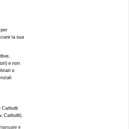
ricadente nel
lla notifica
;
 situazione in
mite email di
 per
ione.
ciare la sua
mente urgenti
tive,
li, gestione
tori) e non
al rientro, a
linari o
nziali
e Carbutti
 Carbutti).
 manuale e