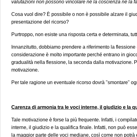
valutazioni non possono vincolare né la coscienza né la fa
Cosa vuol dire? È possibile o non è possibile alzare il 
presentazione del ricorso?
Purtroppo, non esiste una risposta certa e determinata, tut
Innanzitutto, dobbiamo prendere a riferimento la flessione
considerazione è molto importante perché entrano in gioco 
gradualità nella flessione, la seconda dalla motivazione. 
motivazione.
Per tale ragione un eventuale ricorso dovrà "smontare" ogn
Carenza di armonia tra le voci interne, il giudizio e la qu
Tale motivazione è forse la più frequente. Infatti, i compila
interne, il giudizio e la qualifica finale. Infatti, non può e
Gentile Clien
la maggior parte delle voci mediane, così come non potrà es