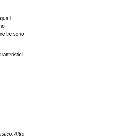
 quali
ono
ime tre sono
atteristici
stico. Altre