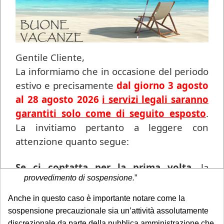
Art. 917 – “
Sospensione precauzionale facoltativa
connessa a procedimento disciplinare
”
Gentile Cliente,
L’art. 917 stabilisce che: “
1.La sospensione precauzionale
La informiamo che in occasione del periodo
può essere disposta durante lo svolgimento del
procedimento disciplinare di stato instaurato per fatti di
estivo e precisamente
dal giorno 3 agosto
notevole gravità da cui possa derivare la perdita del grado.
al 28 agosto 2026
i servizi legali saranno
garantiti solo come di seguito esposto
.
La sospensione precauzionale di cui al comma 1 può
La invitiamo pertanto a leggere con
essere disposta in vista dell'esercizio dell'azione
attenzione quanto segue:
disciplinare, ma la stessa è revocata a tutti gli effetti se
la contestazione degli addebiti non ha luogo entro
Se ci contatta per la prima volta
, la
sessanta giorni dalla data in cui è stato comunicato il
provvedimento di sospensione.
”
informiamo che ogni richiesta di
consulenza pervenuta in questo periodo
Anche in questo caso è importante notare come la
sarà gestita in videoconferenza a fronte di
sospensione precauzionale sia un’attività assolutamente
un compenso di
€ 180,00
, in ragione del
discrezionale da parte della pubblica amministrazione che