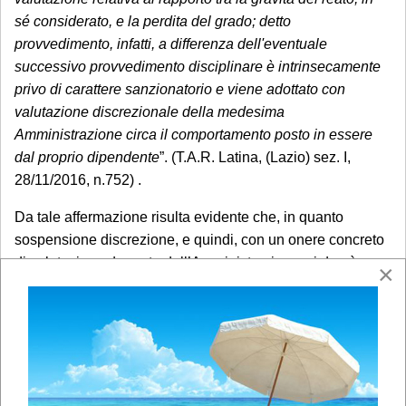
sé considerato, e la perdita del grado; detto
provvedimento, infatti, a differenza dell'eventuale
successivo provvedimento disciplinare è intrinsecamente
privo di carattere sanzionatorio e viene adottato con
valutazione discrezionale della medesima
Amministrazione circa il comportamento posto in essere
dal proprio dipendente
”. (T.A.R. Latina, (Lazio) sez. I,
28/11/2016, n.752) .
Da tale affermazione risulta evidente che, in quanto
sospensione discrezione, e quindi, con un onere concreto
di valutazione da parte dell’Amministrazione, si dovrà
×
necessariamente attendere un sindacato, appunto,
discrezionale che non necessariamente sarà incentrato
dall’idoneità in concreto a comportare la perdita del grado
ma, più che altro relativa al rapporto tra fatto e gravità del
reato contestato.