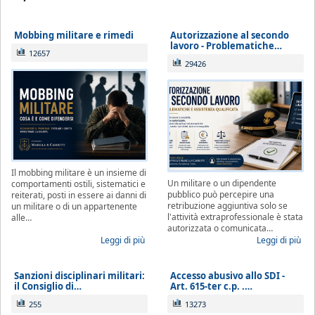
Mobbing militare e rimedi
Autorizzazione al secondo
lavoro - Problematiche…
12657
29426
Il mobbing militare è un insieme di
Un militare o un dipendente
comportamenti ostili, sistematici e
pubblico può percepire una
reiterati, posti in essere ai danni di
retribuzione aggiuntiva solo se
un militare o di un appartenente
l'attività extraprofessionale è stata
alle…
autorizzata o comunicata…
Leggi di più
Leggi di più
Sanzioni disciplinari militari:
Accesso abusivo allo SDI -
il Consiglio di…
Art. 615-ter c.p. .…
255
13273