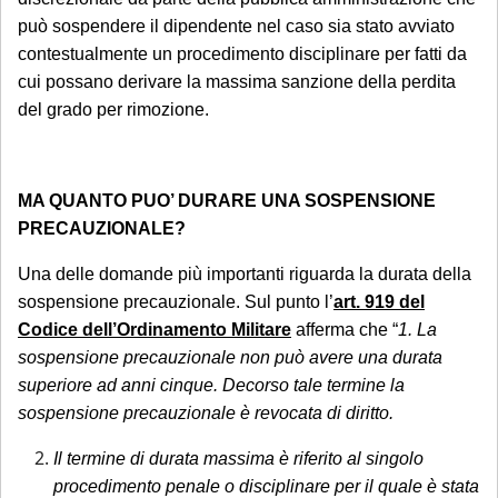
periodo di chiusura dello Studio.
Si precisa
può sospendere il dipendente nel caso sia stato avviato
contestualmente un procedimento disciplinare per fatti da
che tale maggiorazione non comporta un
cui possano derivare la massima sanzione della perdita
trattamento prioritario
: l'appuntamento
del grado per rimozione.
sarà calendarizzato in base alla disponibilità
dei professionisti, in relazione all'urgenza
della questione posta. Se interessato, si
MA QUANTO PUO’ DURARE UNA SOSPENSIONE
invita a mandare una mail con richiesta di
PRECAUZIONALE?
prenotazione.
Una delle domande più importanti riguarda la durata della
Sarà comunque garantita assistenza
sospensione precauzionale. Sul punto l’
art. 919 del
Codice dell’Ordinamento Militare
afferma che “
1. La
urgente esclusivamente per le seguenti
sospensione precauzionale non può avere una durata
casistiche
:
superiore ad anni cinque. Decorso tale termine la
avviso di conclusione delle indagini ex
sospensione precauzionale è revocata di diritto.
art. 415-bis c.p.p.;
ricorsi, memorie e osservazioni con
Il termine di durata massima è riferito al singolo
procedimento penale o disciplinare per il quale è stata
termine di scadenza ricadente nel