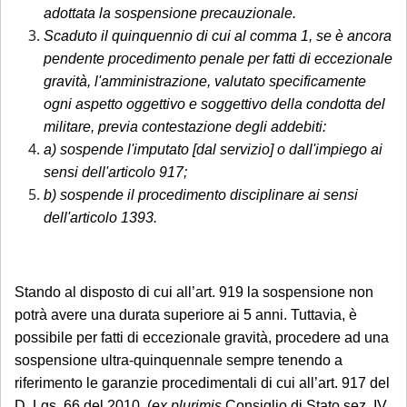
adottata la sospensione precauzionale.
periodo di chiusura,
solo se
Scaduto il quinquennio di cui al comma 1, se è ancora
comunicate tempestivamente alla
pendente procedimento penale per fatti di eccezionale
notifica
;
gravità, l'amministrazione, valutato specificamente
ogni aspetto oggettivo e soggettivo della condotta del
Per tali casistiche La invitiamo a descrivere
militare, previa contestazione degli addebiti:
dettagliatamente la situazione in una
a) sospende l'imputato [dal servizio] o dall'impiego ai
email: la Sua richiesta sarà evasa
sensi dell'articolo 917;
esclusivamente tramite email di riscontro
b) sospende il procedimento disciplinare ai sensi
da parte dello Studio, che indicherà le
dell'articolo 1393.
modalità di gestione.
Se è già cliente dello Studio
, le richieste
Stando al disposto di cui all’art. 919 la sospensione non
non strettamente urgenti (aggiornamenti
potrà avere una durata superiore ai 5 anni. Tuttavia, è
sullo stato della pratica, quesiti generali,
possibile per fatti di eccezionale gravità, procedere ad una
gestione adempimenti processuali
sospensione ultra-quinquennale sempre tenendo a
riferimento le garanzie procedimentali di cui all’art. 917 del
rinviabili) saranno prese in carico al rientro,
D. Lgs. 66 del 2010. (
ex plurimis
Consiglio di Stato sez. IV,