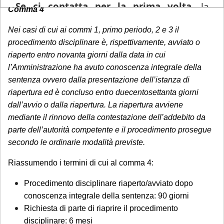
Se ci contatta per la prima volta
, la
Comma 4
informiamo che ogni richiesta di
Nei casi di cui ai commi 1, primo periodo, 2 e 3 il
consulenza pervenuta in questo periodo
procedimento disciplinare è, rispettivamente, avviato o
sarà gestita in videoconferenza a fronte di
riaperto entro novanta giorni dalla data in cui
un compenso di
€ 180,00
, in ragione del
l’Amministrazione ha avuto conoscenza integrale della
periodo di chiusura dello Studio.
Si precisa
sentenza ovvero dalla presentazione dell’istanza di
che tale maggiorazione non comporta un
riapertura ed è concluso entro duecentosettanta giorni
trattamento prioritario
: l'appuntamento
dall’avvio o dalla riapertura. La riapertura avviene
sarà calendarizzato in base alla disponibilità
mediante il rinnovo della contestazione dell’addebito da
parte dell’autorità competente e il procedimento prosegue
dei professionisti, in relazione all'urgenza
secondo le ordinarie modalità previste.
della questione posta. Se interessato, si
invita a mandare una mail con richiesta di
Riassumendo i termini di cui al comma 4:
prenotazione.
Procedimento disciplinare riaperto/avviato dopo
conoscenza integrale della sentenza: 90 giorni
Sarà comunque garantita assistenza
Richiesta di parte di riaprire il procedimento
urgente esclusivamente per le seguenti
disciplinare: 6 mesi