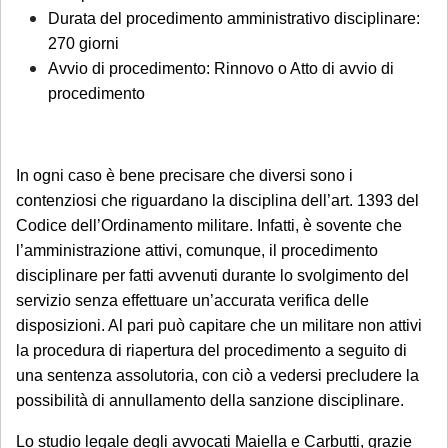
casistiche
:
Durata del procedimento amministrativo disciplinare:
avviso di conclusione delle indagini ex
270 giorni
art. 415-bis c.p.p.;
Avvio di procedimento: Rinnovo o Atto di avvio di
ricorsi, memorie e osservazioni con
procedimento
termine di scadenza ricadente nel
periodo di chiusura,
solo se
comunicate tempestivamente alla
In ogni caso è bene precisare che diversi sono i
contenziosi che riguardano la disciplina dell’art. 1393 del
notifica
;
Codice dell’Ordinamento militare. Infatti, è sovente che
Per tali casistiche La invitiamo a descrivere
l’amministrazione attivi, comunque, il procedimento
dettagliatamente la situazione in una
disciplinare per fatti avvenuti durante lo svolgimento del
servizio senza effettuare un’accurata verifica delle
email: la Sua richiesta sarà evasa
disposizioni. Al pari può capitare che un militare non attivi
esclusivamente tramite email di riscontro
la procedura di riapertura del procedimento a seguito di
da parte dello Studio, che indicherà le
una sentenza assolutoria, con ciò a vedersi precludere la
modalità di gestione.
possibilità di annullamento della sanzione disciplinare.
Se è già cliente dello Studio
, le richieste
Lo studio legale degli avvocati Maiella e Carbutti, grazie