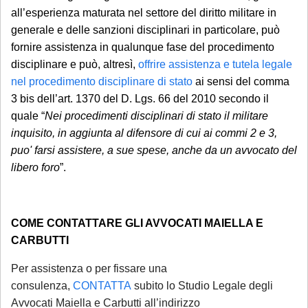
non strettamente urgenti (aggiornamenti
all’esperienza maturata nel settore del diritto militare in
generale e delle sanzioni disciplinari in particolare, può
sullo stato della pratica, quesiti generali,
fornire assistenza in qualunque fase del procedimento
gestione adempimenti processuali
disciplinare e può, altresì,
offrire assistenza e tutela legale
rinviabili) saranno prese in carico al rientro,
nel procedimento disciplinare di stato
ai sensi del comma
a partire dal 1° settembre 2026.
3 bis dell’art. 1370 del D. Lgs. 66 del 2010 secondo il
quale “
Nei procedimenti disciplinari di stato il militare
inquisito, in aggiunta al difensore di cui ai commi 2 e 3,
puo' farsi assistere, a sue spese, anche da un avvocato del
libero foro
”.
COME CONTATTARE GLI AVVOCATI MAIELLA E
CARBUTTI
Per assistenza o per fissare una
consulenza,
CONTATTA
subito lo Studio Legale degli
Avvocati Maiella e Carbutti all’indirizzo