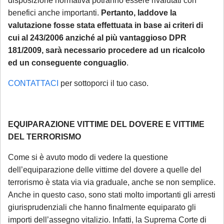
rinviabili) saranno prese in carico al rientro,
disposizione normativa potranno essere rivalutati con
benefici anche importanti.
Pertanto, laddove la
a partire dal 1° settembre 2026.
valutazione fosse stata effettuata in base ai criteri di
cui al 243/2006 anziché al più vantaggioso DPR
181/2009, sarà necessario procedere ad un ricalcolo
ed un conseguente conguaglio
.
CONTATTACI
per sottoporci il tuo caso.
EQUIPARAZIONE VITTIME DEL DOVERE E VITTIME
DEL TERRORISMO
Come si è avuto modo di vedere la questione
dell’equiparazione delle vittime del dovere a quelle del
terrorismo è stata via via graduale, anche se non semplice.
Anche in questo caso, sono stati molto importanti gli arresti
giurisprudenziali che hanno finalmente equiparato gli
importi dell’assegno vitalizio. Infatti, la Suprema Corte di