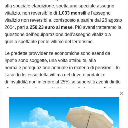
alla speciale elargizione, spetta uno speciale assegno
vitalizio, non reversibile di
1.033 mensili
e l'assegno
vitalizio non reversibile, corrisposto a partire dal 26 agosto
2004, pari a
258,23 euro al mese
. Più avanti tratteremo la
questione dell’equiparazione dell’assegno vitalizio a
quello spettante per le vittime del terrorismo.
Le predette provvidenze economiche sono esenti da
Irpef e sono soggette, una volta attribuite, alla
normale perequazione annuale in materia di pensioni. In
caso di decesso della vittima del dovere portatrice
di invalidità non inferiore al 25%, ai superstiti aventi diritto
alla pensione di reversibilità o indiretta (coniuge, figli
×
minori o maggiorenni, genitori, fratelli e sorelle se
conviventi e a carico) sono attribuite, inoltre, due
annualità del trattamento di reversibilità, comprensive della
13^ mensilità.