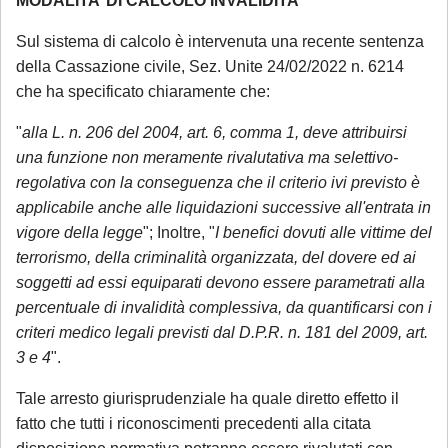
MODALITA’ DI CALCOLO INVALIDITA’
termine di scadenza ricadente nel
Sul sistema di calcolo è intervenuta una recente sentenza
periodo di chiusura,
solo se
della Cassazione civile, Sez. Unite 24/02/2022 n. 6214
comunicate tempestivamente alla
che ha specificato chiaramente che:
notifica
;
"
alla L. n. 206 del 2004, art. 6, comma 1, deve attribuirsi
Per tali casistiche La invitiamo a descrivere
una funzione non meramente rivalutativa ma selettivo-
dettagliatamente la situazione in una
regolativa con la conseguenza che il criterio ivi previsto è
email: la Sua richiesta sarà evasa
applicabile anche alle liquidazioni successive all'entrata in
esclusivamente tramite email di riscontro
vigore della legge
"; Inoltre, "
I benefici dovuti alle vittime del
da parte dello Studio, che indicherà le
terrorismo, della criminalità organizzata, del dovere ed ai
modalità di gestione.
soggetti ad essi equiparati devono essere parametrati alla
percentuale di invalidità complessiva, da quantificarsi con i
criteri medico legali previsti dal D.P.R. n. 181 del 2009, art.
Se è già cliente dello Studio
, le richieste
3 e 4
".
non strettamente urgenti (aggiornamenti
sullo stato della pratica, quesiti generali,
Tale arresto giurisprudenziale ha quale diretto effetto il
gestione adempimenti processuali
fatto che tutti i riconoscimenti precedenti alla citata