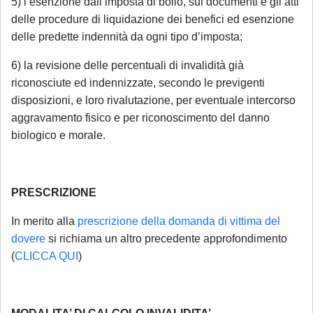
5) l’esenzione dall’imposta di bollo, sui documenti e gli atti
un compenso di
€ 180,00
, in ragione del
delle procedure di liquidazione dei benefici ed esenzione
periodo di chiusura dello Studio.
Si precisa
delle predette indennità da ogni tipo d’imposta;
che tale maggiorazione non comporta un
6) la revisione delle percentuali di invalidità già
trattamento prioritario
: l'appuntamento
riconosciute ed indennizzate, secondo le previgenti
sarà calendarizzato in base alla disponibilità
disposizioni, e loro rivalutazione, per eventuale intercorso
dei professionisti, in relazione all'urgenza
aggravamento fisico e per riconoscimento del danno
della questione posta. Se interessato, si
biologico e morale.
invita a mandare una mail con richiesta di
prenotazione.
PRESCRIZIONE
Sarà comunque garantita assistenza
In merito alla
prescrizione della domanda di vittima del
urgente esclusivamente per le seguenti
dovere
si richiama un altro precedente approfondimento
casistiche
:
(
CLICCA QUI
)
avviso di conclusione delle indagini ex
art. 415-bis c.p.p.;
ricorsi, memorie e osservazioni con