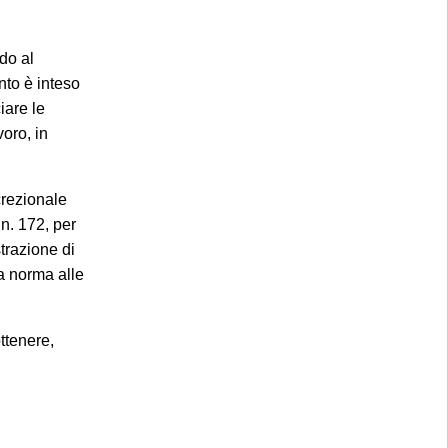
do al
nto è inteso
iare le
voro, in
crezionale
 n. 172, per
strazione di
×
la norma alle
ttenere,