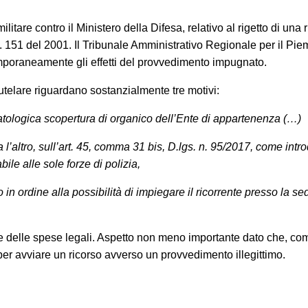
itare contro il Ministero della Difesa, relativo al rigetto di una r
s. 151 del 2001. Il Tribunale Amministrativo Regionale per il Pi
te,
emporaneamente gli effetti del provvedimento impugnato.
o che in occasione del periodo estivo e precisame
28 agosto 2026
i servizi legali saranno garantit
autelare riguardano sostanzialmente tre motivi:
osto
. La invitiamo pertanto a leggere con atte
atologica scopertura di organico dell’Ente di appartenenza (…)
 l’altro, sull’art. 45, comma 31 bis, D.lgs. n. 95/2017, come intro
tta per la prima volta
, la informiamo che ogni
bile alle sole forze di polizia,
ervenuta in questo periodo sarà gestita in vide
 ordine alla possibilità di impiegare il ricorrente presso la se
 compenso di
€ 180,00
, in ragione del periodo di 
ecisa che tale maggiorazione non comporta un
one delle spese legali. Aspetto non meno importante dato che, c
l'appuntamento sarà calendarizzato in base alla dis
i per avviare un ricorso avverso un provvedimento illegittimo.
, in relazione all'urgenza della questione posta. Se 
are una mail con richiesta di prenotazione.