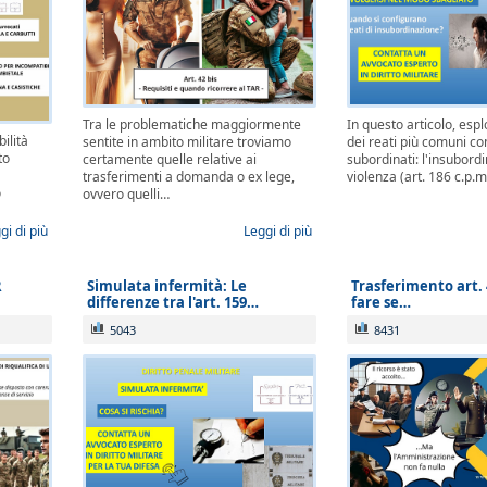
Tra le problematiche maggiormente
In questo articolo, es
ilità
sentite in ambito militare troviamo
dei reati più comuni c
to
certamente quelle relative ai
subordinati: l'insubord
trasferimenti a domanda o ex lege,
violenza (art. 186 c.p.m
ò
ovvero quelli…
gi di più
Leggi di più
R
Simulata infermità: Le
Trasferimento art. 
differenze tra l'art. 159…
fare se…
5043
8431