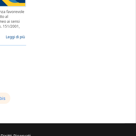
nza favorevole
tto al
neo ai sensi
gs. 151/2001,
Leggi di più
bis
iritti Riservati.