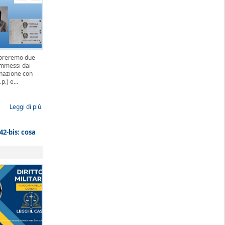
ploreremo due
ommessi dai
inazione con
.p.) e…
Leggi di più
42-bis: cosa