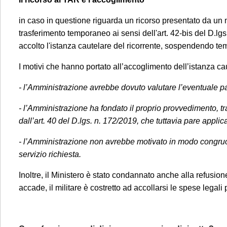
in caso in questione riguarda un ricorso presentato da un mil
trasferimento temporaneo ai sensi dell'art. 42-bis del D.lg
Gentile Clien
accolto l'istanza cautelare del ricorrente, sospendendo t
La informiam
3 agosto al 
I motivi che hanno portato all’accoglimento dell’istanza c
seguito esp
- l’Amministrazione avrebbe dovuto valutare l’eventuale p
segue:
- l’Amministrazione ha fondato il proprio provvedimento, tra
Se ci conta
dall’art. 40 del D.lgs. n. 172/2019, che tuttavia pare applica
consulenza p
- l’Amministrazione non avrebbe motivato in modo congruo in
fronte di un
servizio richiesta.
Studio.
Si pr
Inoltre, il Ministero è stato condannato anche alla refusi
prioritario
: 
accade, il militare è costretto ad accollarsi le spese legal
professionisti
invita a mand