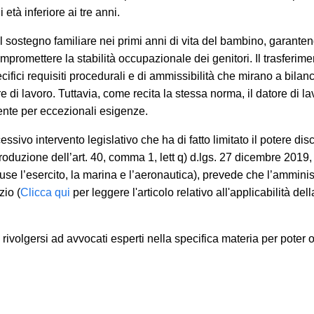
i età inferiore ai tre anni.
 sostegno familiare nei primi anni di vita del bambino, garanten
romettere la stabilità occupazionale dei genitori. Il trasferime
ici requisiti procedurali e di ammissibilità che mirano a bilanc
 di lavoro. Tuttavia, come recita la stessa norma, il datore di la
mente per eccezionali esigenze.
sivo intervento legislativo che ha di fatto limitato il potere dis
roduzione dell’art. 40, comma 1, lett q) d.lgs. 27 dicembre 2019,
luse l’esercito, la marina e l’aeronautica), prevede che l’ammini
io (
Clicca qui
per leggere l'articolo relativo all'applicabilità del
ivolgersi ad avvocati esperti nella specifica materia per poter o