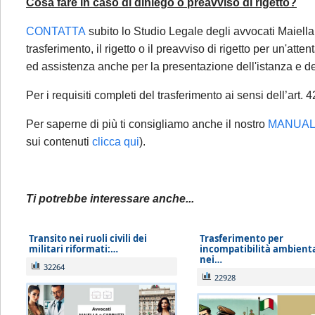
Cosa fare in caso di diniego o preavviso di rigetto?
Sarà comunq
seguenti cas
CONTATTA
subito lo Studio Legale degli avvocati Maiella 
avviso di 
trasferimento, il rigetto o il preavviso di rigetto per un'att
ricorsi, 
ed assistenza anche per la presentazione dell'istanza e del
periodo d
Per i requisiti completi del trasferimento ai sensi dell’ar
Per tali casi
Per saperne di più ti consigliamo anche il nostro
MANUALE
una email: l
sui contenuti
clicca qui
).
riscontro da p
Se è già cl
Ti potrebbe interessare anche...
(aggiorname
adempimenti 
Transito nei ruoli civili dei
Trasferimento per
militari riformati:…
incompatibilità ambient
partire dal 1
nei…
32264
22928