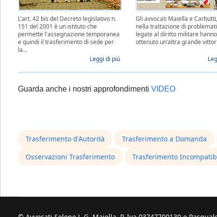
L'art. 42 bis del Decreto legislativo n.
Gli avvocati Maiella e Carbutti
151 del 2001 è un istituto che
nella trattazione di problemat
permette l'assegnazione temporanea
legate al diritto militare hann
e quindi il trasferimento di sede per
ottenuto un’altra grande vitto
la…
Leggi di più
Leg
Guarda anche i nostri approfondimenti
VIDEO
Trasferimento d'Autorità
Trasferimento a Domanda
Osservazioni Trasferimento
Trasferimento Incompatib
© Avvocati Selene J. G. Maiella. P. Iva 03747700130 e Pasquale 