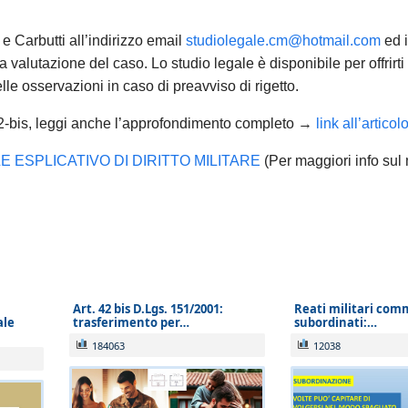
ue garantita assistenza urgente esclusiva
istiche
:
e Carbutti all’indirizzo email
studiolegale.cm@hotmail.com
ed i
conclusione delle indagini ex art. 415-bis c.p.p.;
enta valutazione del caso. Lo studio legale è disponibile per offrir
memorie e osservazioni con termine di scadenza 
le osservazioni in caso di preavviso di rigetto.
i chiusura,
solo se comunicate tempestivamente a
t. 42-bis, leggi anche l’approfondimento completo →
link all’articol
stiche La invitiamo a descrivere dettagliatamente la
 ESPLICATIVO DI DIRITTO MILITARE
(Per maggiori info sul
a Sua richiesta sarà evasa esclusivamente tra
arte dello Studio, che indicherà le modalità di gest
iente dello Studio
, le richieste non stretta
nti sullo stato della pratica, quesiti genera
processuali rinviabili) saranno prese in carico 
Art. 42 bis D.Lgs. 151/2001:
Reati militari com
ale
trasferimento per…
subordinati:…
° settembre 2026.
184063
12038