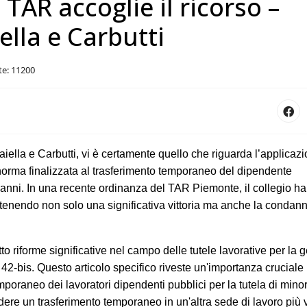
l TAR accoglie il ricorso –
ella e Carbutti
ite: 11200
iella e Carbutti, vi è certamente quello che riguarda l’applicazio
 norma finalizzata al trasferimento temporaneo del dipendente
tre anni. In una recente ordinanza del TAR Piemonte, il collegio h
 ottenendo non solo una significativa vittoria ma anche la condan
to riforme significative nel campo delle tutele lavorative per la ge
olo 42-bis. Questo articolo specifico riveste un'importanza cruciale
poraneo dei lavoratori dipendenti pubblici per la tutela di minori
iedere un trasferimento temporaneo in un'altra sede di lavoro più v