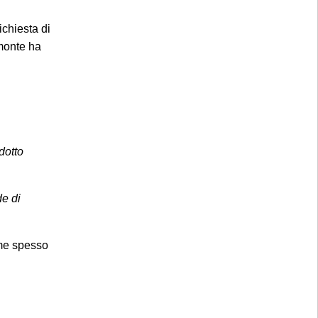
ichiesta di
emonte ha
nte
dal giorno
i solo come di
nzione quanto
dotto
 richiesta di
oconferenza a
de di
chiusura dello
 trattamento
ome spesso
ponibilità dei
interessato, si