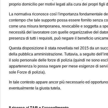
proprio domicilio per motivi legati alla cura dei propri figli d
La normativa riconosce così l'importanza fondamentale del
contempo che tale supporto possa essere fornito senza comp
come una misura temporanea, revocabile e soggetta a specif
necessità del lavoratore con quelle organizzative del datore
presenza di tutti i requisiti, può negare il beneficio unica
Questa disposizione è stata novellata nel 2015 da un succes
della pubblica amministrazione. Tuttavia, a seguito dell’int
il solo personale delle forze di polizia (quindi ne sono esc
appartenenza lo possa negare per mese esigenze di serviz
sole Forze di polizia).
In tale contesto appare ancor più necessario ed opportuno r
eventualmente la giusta tutela.
Il ricorso al TAR e l’accoglimento