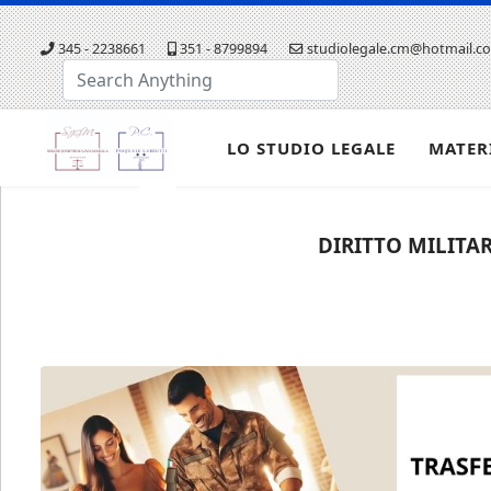
345 - 2238661
351 - 8799894
studiolegale.cm@hotmail.c
Cerca...
LO STUDIO LEGALE
MATER
DIRITTO MILITAR