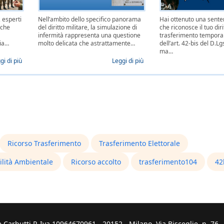
, esperti
Nell’ambito dello specifico panorama
Hai ottenuto una sente
iche
del diritto militare, la simulazione di
che riconosce il tuo diri
o
infermità rappresenta una questione
trasferimento tempora
ria…
molto delicata che astrattamente…
dell’art. 42-bis del D.L
ma…
gi di più
Leggi di più
Ricorso Trasferimento
Trasferimento Elettorale
ilità Ambientale
Ricorso accolto
trasferimento104
42
Carbutti P. Iva 10964670961 - 20152 - Milano, Via Bisceglie, n. 76 - D