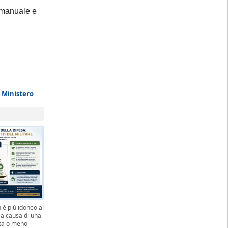
al rientro, a
 manuale e
i Ministero
 è più idoneo al
 a causa di una
uta o meno