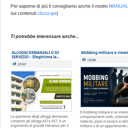
adempimenti 
Per saperne di più ti consigliamo anche il nostro
MANUALE
partire dal 1
sui contenuti
clicca qui
)
Ti potrebbe interessare anche...
ALLOGGI DEMANIALI O DI
Mobbing militare e rimed
SERVIZIO – Illegittima la…
12638
23747
Il mobbing militare è un insie
La questione degli alloggi demaniali,
comportamenti ostili, sistemat
compresi gli alloggi ASI e AST, è un
reiterati, posti in essere ai da
argomento di grande rilevanza per il
militare o di un appartenente 