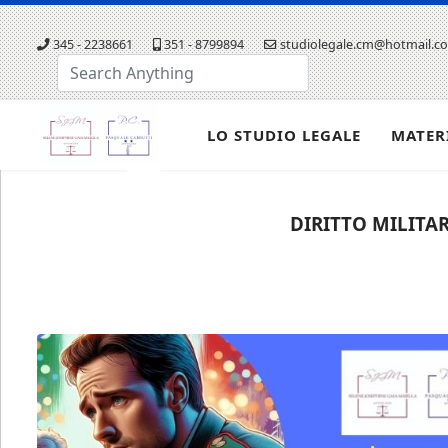
345 - 2238661
351 - 8799894
studiolegale.cm@hotmail.c
Cerca...
LO STUDIO LEGALE
MATER
DIRITTO MILITAR