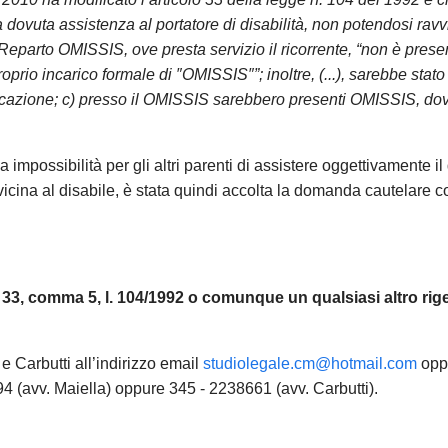
ecisa che tale maggiorazione non comporta un
la dovuta assistenza al portatore di disabilità, non potendosi rav
l'appuntamento sarà calendarizzato in base alla dis
l Reparto OMISSIS, ove presta servizio il ricorrente, “non è prese
, in relazione all'urgenza della questione posta. Se 
oprio incarico formale di ″OMISSIS″”; inoltre, (...), sarebbe stat
are una mail con richiesta di prenotazione.
icazione; c) presso il OMISSIS sarebbero presenti OMISSIS, dov
ue garantita assistenza urgente esclusiva
mpossibilità per gli altri parenti di assistere oggettivamente il 
istiche
:
 vicina al disabile, è stata quindi accolta la domanda cautelare c
conclusione delle indagini ex art. 415-bis c.p.p.;
memorie e osservazioni con termine di scadenza 
i chiusura,
solo se comunicate tempestivamente a
t. 33, comma 5, l. 104/1992 o comunque un qualsiasi altro rig
stiche La invitiamo a descrivere dettagliatamente la
a Sua richiesta sarà evasa esclusivamente tra
arte dello Studio, che indicherà le modalità di gest
e Carbutti all’indirizzo email
studiolegale.cm@hotmail.com
opp
(avv. Maiella) oppure 345 - 2238661 (avv. Carbutti).
iente dello Studio
, le richieste non stretta
nti sullo stato della pratica, quesiti genera