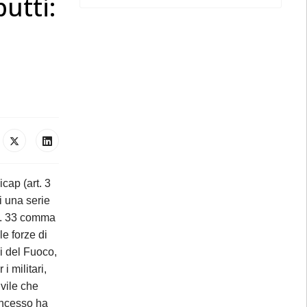
butti:
cap (art. 3
i una serie
art. 33 comma
le forze di
li del Fuoco,
i militari,
ivile che
concesso ha