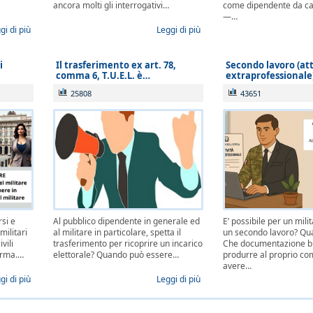
ancora molti gli interrogativi…
come dipendente da cau
—…
gi di più
Leggi di più
i
Il trasferimento ex art. 78,
Secondo lavoro (att
comma 6, T.U.E.L. è…
extraprofessionale
25808
43651
rsi e
Al pubblico dipendente in generale ed
E’ possibile per un mili
militari
al militare in particolare, spetta il
un secondo lavoro? Quali
vili
trasferimento per ricoprire un incarico
Che documentazione b
orma.…
elettorale? Quando può essere…
produrre al proprio c
avere…
gi di più
Leggi di più