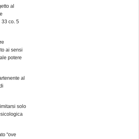
etto al
le
 33 co. 5
re
to ai sensi
ale potere
artenente al
di
imitarsi solo
psicologica
×
ato “ove