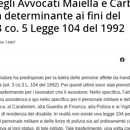
egli Avvocati Maiella e Car
a determinante ai fini del
3 co. 5 Legge 104 del 1992
ite: 13407
tore ha predisposto per la tutela delle persone affette da handi
(art. 3 co.3 L. 104 del 1992). Per questi ultimi sono stati previst
l trasferimento per i lavoratori che li assistono. Nello specifico, l'
o assistenza e qui nello specifico per il personale militare e del
ca, ai Carabinieri, alla Guardia di Finanza, alla Polizia e ai Vigi
o di residenza del disabile. In realtà non esiste una legge 104 per 
il personale militare e delle forze di polizia sia ad ordinamento c
ativa al loro status, di tale istituto. Tale trasferimento, una volta 