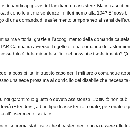
e di handicap grave del familiare da assistere. Ma in caso di rig
osa dicono le ultime sentenze in riferimento alla 104? E' possibi
go di una domanda di trasferimento temporaneo ai sensi dell'art.
ntissima vittoria, grazie all’accoglimento della domanda cautela
il TAR Campania avverso il rigetto di una domanda di trasferimen
posseduto è determinante ai fini del possibile trasferimento? Qu
ede la possibilità, in questo caso per il militare o comunque app
resso una sede prossima al domicilio del disabile che necessita 
ndi garantire la giusta e dovuta assistenza. L’attività non può l
 dovrà estendersi, ad un tipo di assistenza morale, personale e 
lta all’inserimento sociale.
ioco, la norma stabilisce che il trasferimento potrà essere effettu