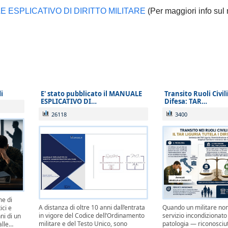
processuali rinviabili) saranno prese in carico 
 ESPLICATIVO DI DIRITTO MILITARE
(Per maggiori info sul
° settembre 2026.
i
E' stato pubblicato il MANUALE
Transito Ruoli Civil
ESPLICATIVO DI…
Difesa: TAR…
26118
3400
me di
A distanza di oltre 10 anni dall’entrata
Quando un militare non
ici e
in vigore del Codice dell’Ordinamento
servizio incondizionato
nni di un
militare e del Testo Unico, sono
patologia — riconosci
alle…