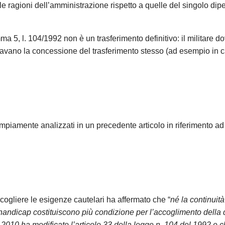
lle ragioni dell’amministrazione rispetto a quelle del singolo di
 5, l. 104/1992 non è un trasferimento definitivo: il militare do
vano la concessione del trasferimento stesso (ad esempio in c
te,
o che in occasione del periodo estivo e precisame
 ampiamente analizzati in un precedente articolo in riferimento a
28 agosto 2026
i servizi legali saranno garantit
osto
. La invitiamo pertanto a leggere con atte
tta per la prima volta
, la informiamo che ogni
ogliere le esigenze cautelari ha affermato che “
né la continuit
ervenuta in questo periodo sarà gestita in vide
ve handicap costituiscono più condizione per l’accoglimento dell
 compenso di
€ 180,00
, in ragione del periodo di 
 2010 ha modificato l’articolo 33 della legge n. 104 del 1992 e che