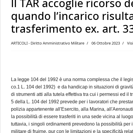
Il TAR accoglie ricorso d
quando l’incarico risult
trasferimento ex. art. 3
ARTICOLI - Diritto Amministrativo Militare
06 Ottobre 2023
Vis
La legge 104 del 1992 è una norma complessa che il legisla
co.1 L. 104 del 1992) e da handicap in situazioni di gravità 
di strumenti atti alla tutela effettiva tra cui i permessi ed i
5 della L. 104 del 1992 prevede per i lavoratori che prestan
polizia appartenente all'Esercito, alla Marina, all'Aeronauti
la possibilità di essere trasferiti in una sede vicina al luog
tuttavia, i singoli ordinamenti prevedono la possibilità per 
militare di fruirne, pur con le limitazioni e la specificità rel