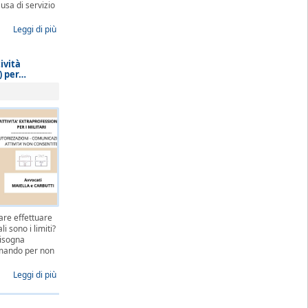
sa di servizio
Leggi di più
ività
) per…
tare effettuare
 sono i limiti?
isogna
omando per non
Leggi di più