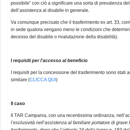
possibile” con ciò a significare una sorta di prevalenza de
dell’assistenza al disabile in generale.
Va comunque precisato che il trasferimento ex art. 33, comma
in sede qualora vengano meno le condizioni che determina
decesso del disabile o rivalutazione della disabilità).
I requisiti per l’accesso al beneficio
Gentile Clien
La informiam
I requisiti per la concessione del trasferimento sono stati
3 agosto al 
similare (
CLICCA QUI
)
seguito esp
segue:
Il caso
Se ci conta
Il TAR Campania, con una recentissima ordinanza, nell’acc
consulenza p
l’esclusività nell’assistenza al familiare portatore di gra
fronte di un
trasferimento, dopo che l’articolo 24 della legge n. 183 del