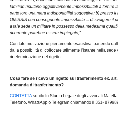
Studio.
Si pr
familiari risultano oggettivamente impossibilitati a fornire 
prioritario
: 
parte loro una mera indisponibilità soggettiva; b) presso i
professionisti
OMISSIS con conseguente impossibilità ... di svolgere il pr
invita a mand
a tale sede un militare in possesso della medesima qualif
ricorrente potrebbe essere impiegato;”
Sarà comunq
Con tale motivazione pienamente esaustiva, partendo dalla i
seguenti cas
dalla possibilità di collocare utilmente l’istante nella sede
avviso di 
rideterminazione del rigetto.
ricorsi, 
periodo d
Cosa fare se ricevo un rigetto sul trasferimento ex. ar
Per tali casi
domanda di trasferimento?
una email: l
riscontro da p
CONTATTA
subito lo Studio Legale degli avvocati Maiella 
Telefono, WhatsApp o Telegram chiamando il 351- 8799894 
Se è già cl
(aggiorname