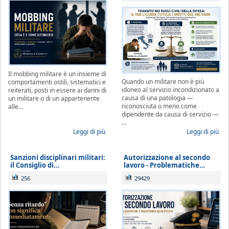
Se è già cliente dello Studio
, le richieste
non strettamente urgenti (aggiornamenti
sullo stato della pratica, quesiti generali,
gestione adempimenti processuali
rinviabili) saranno prese in carico al rientro,
Il mobbing militare è un insieme di
a partire dal 1° settembre 2026.
Quando un militare non è più
comportamenti ostili, sistematici e
idoneo al servizio incondizionato a
reiterati, posti in essere ai danni di
causa di una patologia —
un militare o di un appartenente
riconosciuta o meno come
alle…
dipendente da causa di servizio —
…
Leggi di più
Leggi di più
Sanzioni disciplinari militari:
Autorizzazione al secondo
il Consiglio di…
lavoro - Problematiche…
256
29429