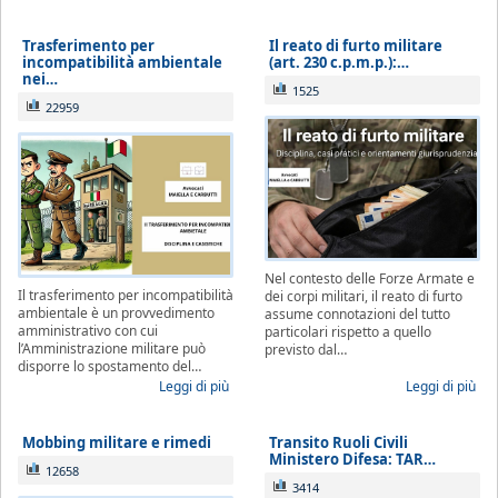
urgente esclusivamente per le seguenti
casistiche
:
Trasferimento per
Il reato di furto militare
avviso di conclusione delle indagini ex
incompatibilità ambientale
(art. 230 c.p.m.p.):…
nei…
art. 415-bis c.p.p.;
1525
22959
ricorsi, memorie e osservazioni con
termine di scadenza ricadente nel
periodo di chiusura,
solo se
comunicate tempestivamente alla
notifica
;
Nel contesto delle Forze Armate e
Per tali casistiche La invitiamo a descrivere
Il trasferimento per incompatibilità
dei corpi militari, il reato di furto
ambientale è un provvedimento
assume connotazioni del tutto
dettagliatamente la situazione in una
amministrativo con cui
particolari rispetto a quello
l’Amministrazione militare può
previsto dal…
email: la Sua richiesta sarà evasa
disporre lo spostamento del…
Leggi di più
Leggi di più
esclusivamente tramite email di riscontro
da parte dello Studio, che indicherà le
Mobbing militare e rimedi
Transito Ruoli Civili
modalità di gestione.
Ministero Difesa: TAR…
12658
3414