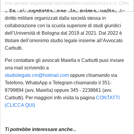
che penale organizzati dall’obiettivo conoscenza s.r.l. Oltre
Se ci contatta per la prima volta
, la
a ciò, ha insegnato anche nei corsi di alta formazione in
informiamo che ogni richiesta di
diritto militare organizzati dalla società stessa in
consulenza pervenuta in questo periodo
collaborazione con la scuola superiore di studi giuridici
dell’Università di Bologna dal 2019 al 2021. Dal 2022 è
sarà gestita in videoconferenza a fronte di
titolare dell’omonimo studio legale insieme all’Avvocato
un compenso di
€ 180,00
, in ragione del
Carbutti.
periodo di chiusura dello Studio.
Si precisa
che tale maggiorazione non comporta un
Per contattare gli avvocati Maiella e Carbutti puoi inviare
trattamento prioritario
: l'appuntamento
una mail scrivendo a
studiolegale.cm@hotmail.com
oppure chiamando via
sarà calendarizzato in base alla disponibilità
Telefono, WhatsApp o Telegram chiamando il 351-
dei professionisti, in relazione all'urgenza
8799894 (avv. Maiella) oppure 345 - 2238661 (avv.
della questione posta. Se interessato, si
Carbutti). Per maggiori info visita la pagina
CONTATTI
invita a mandare una mail con richiesta di
(CLICCA QUI)
prenotazione.
Sarà comunque garantita assistenza
Ti potrebbe interessare anche...