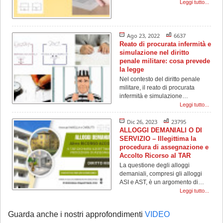
Leggi tutto...
Ago 23, 2022
6637
Reato di procurata infermità e
simulazione nel diritto
penale militare: cosa prevede
la legge
Nel contesto del diritto penale
militare, il reato di procurata
infermità e simulazione…
Leggi tutto...
Dic 26, 2023
23795
ALLOGGI DEMANIALI O DI
SERVIZIO – Illegittima la
procedura di assegnazione e
Accolto Ricorso al TAR
La questione degli alloggi
demaniali, compresi gli alloggi
ASI e AST, è un argomento di…
Leggi tutto...
Guarda anche i nostri approfondimenti
VIDEO