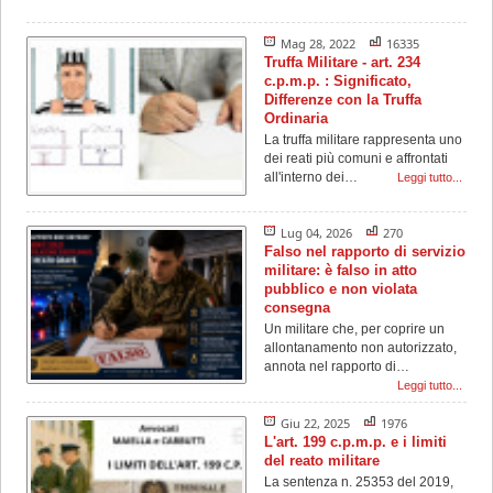
non strettamente urgenti (aggiornamenti
Mag 28, 2022
16335
sullo stato della pratica, quesiti generali,
Truffa Militare - art. 234
gestione adempimenti processuali
c.p.m.p. : Significato,
Differenze con la Truffa
rinviabili) saranno prese in carico al rientro,
Ordinaria
a partire dal 1° settembre 2026.
La truffa militare rappresenta uno
dei reati più comuni e affrontati
all'interno dei…
Leggi tutto...
Lug 04, 2026
270
Falso nel rapporto di servizio
militare: è falso in atto
pubblico e non violata
consegna
Un militare che, per coprire un
allontanamento non autorizzato,
annota nel rapporto di…
Leggi tutto...
Giu 22, 2025
1976
L'art. 199 c.p.m.p. e i limiti
del reato militare
La sentenza n. 25353 del 2019,