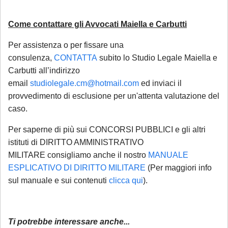
casistiche
:
avviso di conclusione delle indagini ex
Come contattare gli Avvocati Maiella e Carbutti
art. 415-bis c.p.p.;
ricorsi, memorie e osservazioni con
Per assistenza o per fissare una
consulenza,
CONTATTA
subito lo Studio Legale Maiella e
termine di scadenza ricadente nel
Carbutti all’indirizzo
periodo di chiusura,
solo se
email
studiolegale.cm@hotmail.com
ed inviaci il
comunicate tempestivamente alla
provvedimento di esclusione per un'attenta valutazione del
notifica
;
caso.
Per tali casistiche La invitiamo a descrivere
Per saperne di più sui CONCORSI PUBBLICI e gli altri
dettagliatamente la situazione in una
istituti di DIRITTO AMMINISTRATIVO
email: la Sua richiesta sarà evasa
MILITARE consigliamo anche il nostro
MANUALE
esclusivamente tramite email di riscontro
ESPLICATIVO DI DIRITTO MILITARE
(Per maggiori info
sul manuale e sui contenuti
clicca qui
).
da parte dello Studio, che indicherà le
modalità di gestione.
Ti potrebbe interessare anche...
Se è già cliente dello Studio
, le richieste