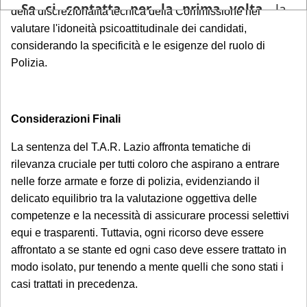
Se ci contatta per la prima volta
, la
della discrezionalità tecnica della Commissione nel
informiamo che ogni richiesta di
valutare l'idoneità psicoattitudinale dei candidati,
consulenza pervenuta in questo periodo
considerando la specificità e le esigenze del ruolo di
Polizia.
sarà gestita in videoconferenza a fronte di
un compenso di
€ 180,00
, in ragione del
periodo di chiusura dello Studio.
Si precisa
Considerazioni Finali
che tale maggiorazione non comporta un
trattamento prioritario
: l'appuntamento
La sentenza del T.A.R. Lazio affronta tematiche di
sarà calendarizzato in base alla disponibilità
rilevanza cruciale per tutti coloro che aspirano a entrare
dei professionisti, in relazione all'urgenza
nelle forze armate e forze di polizia, evidenziando il
della questione posta. Se interessato, si
delicato equilibrio tra la valutazione oggettiva delle
competenze e la necessità di assicurare processi selettivi
invita a mandare una mail con richiesta di
equi e trasparenti. Tuttavia, ogni ricorso deve essere
prenotazione.
affrontato a se stante ed ogni caso deve essere trattato in
modo isolato, pur tenendo a mente quelli che sono stati i
Sarà comunque garantita assistenza
casi trattati in precedenza.
urgente esclusivamente per le seguenti