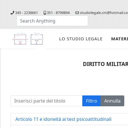
345 - 2238661
351 - 8799894
studiolegale.cm@hotmail.c
Cerca...
LO STUDIO LEGALE
MATER
DIRITTO MILITAR
Inserisci parte del titolo
Filtro
Annulla
Articolo 11 e idoneità ai test psicoattitudinali