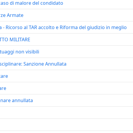
 caso di malore del condidato
orze Armate
 - Ricorso al TAR accolto e Riforma del giudizio in meglio
ITTO MILITARE
tuaggi non visibili
ciplinare: Sanzione Annullata
tare
are
linare annullata